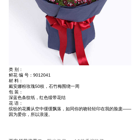
类 别：
鲜花 编 号：9012041
材 料：
戴安娜粉玫瑰50枝，石竹梅围绕一周
包 装：
深蓝色条纹纸，红色缎带花结
花 语：
缤纷的花瓣从空中缓缓飘落，如同你的吻轻轻印在我的脸庞——
因为爱你，所以浪漫。