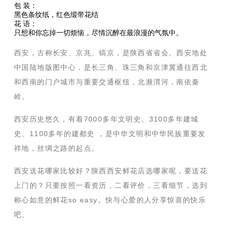
包 装：
黑色条纹纸，红色缎带花结
花 语：
只想和你忘掉一切烦恼，尽情沉醉在最浪漫的气氛中。
西安，古称长安、京兆、镐京，是陕西省省会。西安地处
中国陆地版图中心，是长三角、珠三角和京津冀通往西北
和西南的门户城市与重要交通枢纽，北濒渭河，南依秦
岭。
西安历史悠久，有着7000多年文明史、3100多年建城
史、1100多年的建都史 ，是中华文明和中华民族重要发
祥地，丝绸之路的起点。
西安送花哪家比较好？陕西西安鲜花店选哪家呢，要送花
上门的？只要按照一看资历，二看评价，三看细节，选到
称心如意的鲜花so easy。快与心爱的人分享惊喜的快乐
吧。