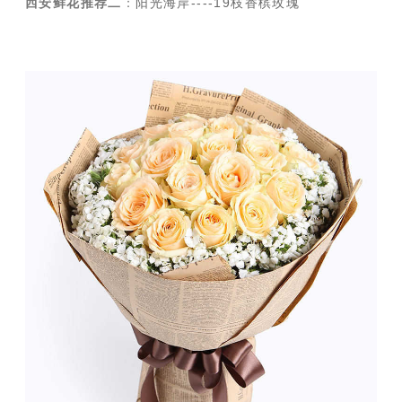
西安鲜花推荐二
：
阳光海岸----19枝香槟玫瑰