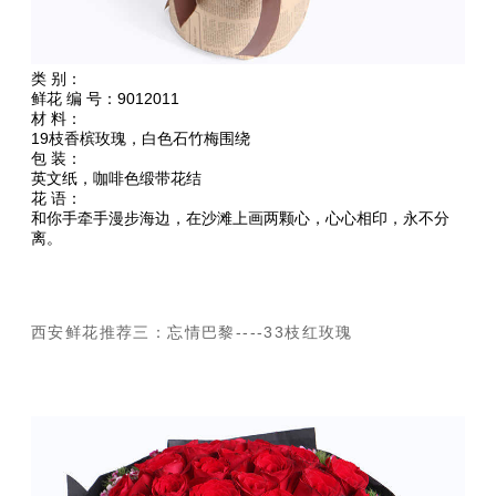
类 别：
鲜花 编 号：9012011
材 料：
19枝香槟玫瑰，白色石竹梅围绕
包 装：
英文纸，咖啡色缎带花结
花 语：
和你手牵手漫步海边，在沙滩上画两颗心，心心相印，永不分
离。
西安鲜花推荐三：忘情巴黎----33枝红玫瑰