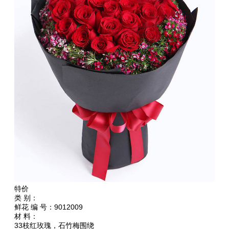
特价
类 别：
鲜花 编 号：9012009
材 料：
33枝红玫瑰，石竹梅围绕