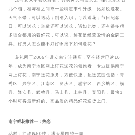
没有女人不喜欢鲜花，其实男人与女人之间的关系分好
几个档，档与档之间靠一些特定事件升级，比如说送花。
天气不错，可以送花；刚刚入职，可以送花；节日纪念
日，可以送花；道歉还可以送花，诸如此类，还有很多很
多场合都用的着鲜花，可以说，鲜花是经营爱情的金牌工
具。好男人怎么能不好好琢磨下如何送花？
花礼网于2005年设立南宁连锁店，至今经营已逾10
年，成为南宁地区网上订花送花的领跑者：专业提供南宁
网上订花，南宁送花服务，方便快捷，配送范围包括：青
秀区、兴宁区、江南区、良庆区、邕宁区、西乡塘区、横
县、隆安县、武鸣县、马山县、上林县、宾阳县，最快3
小时可将最新鲜的、高品质的精品鲜花送货上门。
南宁鲜花推荐一：热恋
花材：红玫瑰50枝，满天星围绕一周