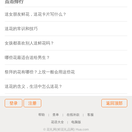
点击排行
送女朋友鲜花，送花卡片写什么？
送花的常识和技巧
女孩都喜欢别人送鲜花吗？
哪些花最适合送给男生？
祭拜的花有哪些？上坟一般会用这些花
送花的含义，生活中怎么送花？
登录
注册
返回顶部
帮助
查单
在线补款
客服
|
|
|
花语大全
电脑版
|
© 花礼网(鲜花礼品网) Hua.com