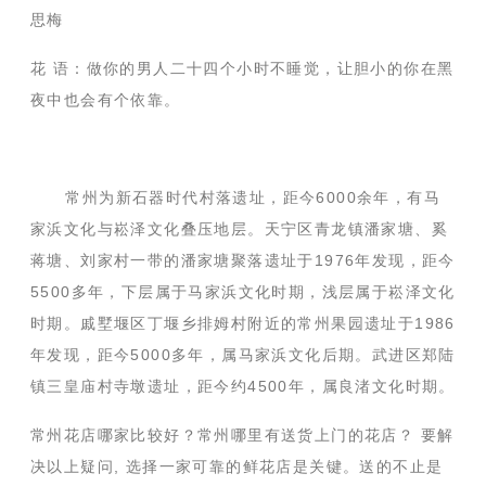
思梅
花 语：做你的男人二十四个小时不睡觉，让胆小的你在黑
夜中也会有个依靠。
常州为新石器时代村落遗址，距今6000余年，有马
家浜文化与崧泽文化叠压地层。天宁区青龙镇潘家塘、奚
蒋塘、刘家村一带的潘家塘聚落遗址于1976年发现，距今
5500多年，下层属于马家浜文化时期，浅层属于崧泽文化
时期。戚墅堰区丁堰乡排姆村附近的常州果园遗址于1986
年发现，距今5000多年，属马家浜文化后期。武进区郑陆
镇三皇庙村寺墩遗址，距今约4500年，属良渚文化时期。
常州花店哪家比较好？常州哪里有送货上门的花店？ 要解
决以上疑问, 选择一家可靠的鲜花店是关键。送的不止是