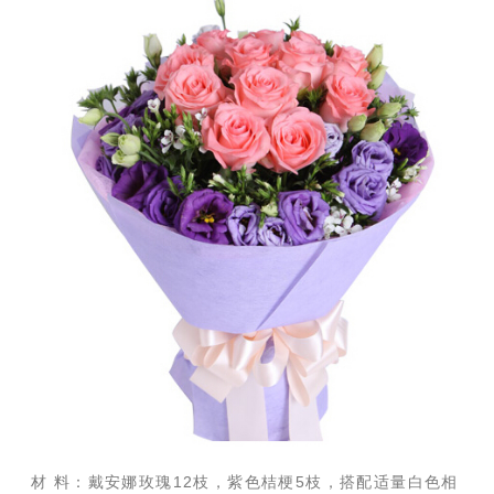
材 料：戴安娜玫瑰12枝，紫色桔梗5枝，搭配适量白色相