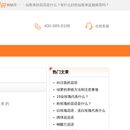
购物车
 仙客来的花语是什么？有什么好的仙客来盆栽推荐吗？
|
400-889-8188
在线客服
热门文章
向日葵的花语
绿萝的养殖方法和注意事项
19朵玫瑰代表什么？
客来的
粉玫瑰的花语是什么？
白玫瑰花语，送白玫瑰代表什么
绣球花花语
蝴蝶兰花语