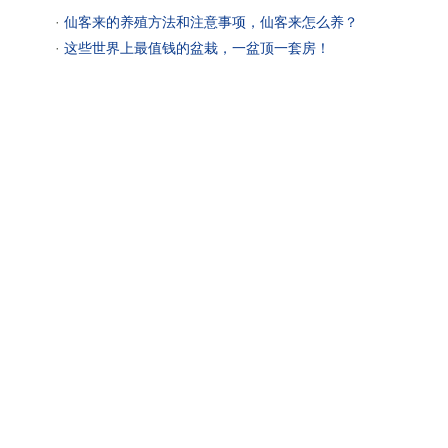
 ·
仙客来的养殖方法和注意事项，仙客来怎么养？
 ·
这些世界上最值钱的盆栽，一盆顶一套房！
？
 ·
99朵戴安娜玫瑰的花语？99朵戴安娜玫瑰代表什么意思？
 ·
娜丽花的花语是什么？
 ·
两朵玫瑰花花语是什么？两朵玫瑰花代表什么意思？
体报道
|
联系方式
|
团购合作
|
在线补款
|
中国电子商务协会会员
 ICP经营许可证：
粤B2-20050744
|
粤ICP备09171662号
 Cop