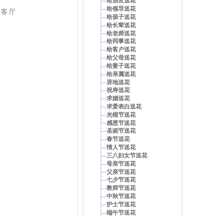
给朋友送花
给领导送花
在客厅
给孩子送花
给长辈送花
给老师送花
给同事送花
给客户送花
给父母送花
给妻子送花
给亲属送花
异地送花
祝寿送花
求婚送花
求爱表白送花
光棍节送花
感恩节送花
圣诞节送花
春节送花
情人节送花
三八妇女节送花
母亲节送花
父亲节送花
七夕节送花
教师节送花
中秋节送花
护士节送花
端午节送花