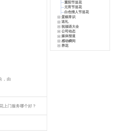
重阳节送花
元宵节送花
白色情人节送花
蛋糕常识
送礼
祝福语大全
公司动态
媒体报道
感动瞬间
养花
购，由
花上门服务哪个好？