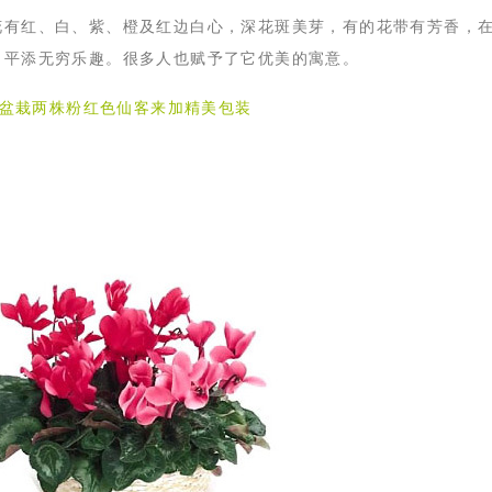
花有红、白、紫、橙及红边白心，深花斑美芽，有的花带有芳香，
，平添无穷乐趣。很多人也赋予了它优美的寓意。
--盆栽两株粉红色仙客来加精美包装