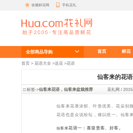
收藏鲜花网
手机花礼
仙客来的花语
首页
鲜花
是什么？有什
全部商品导购
么好的仙客来
首页
 >
花语大全
 >
送花
 >
花语
盆栽推荐吗？
仙客来的花语
 □ 标签->
仙客来花语，仙客来盆栽推荐
 花礼网 / 2015/
仙客来花香浓郁、叶形优美、花朵别
花语也是众说纷纭，难以统一。仙客
花语一：喜迎贵客、好客。
仙客来