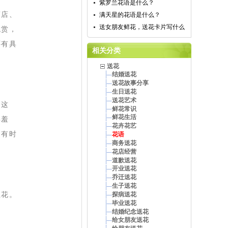
紫罗兰花语是什么？
商店、
满天星的花语是什么？
送女朋友鲜花，送花卡片写什么
观赏，
还有具
相关分类
送花
结婚送花
送花故事分享
生日送花
送花艺术
为这
鲜花常识
鲜花生活
腆羞
花卉花艺
。有时
花语
商务送花
花店经营
道歉送花
开业送花
乔迁送花
生子送花
圣花。
探病送花
毕业送花
结婚纪念送花
给女朋友送花