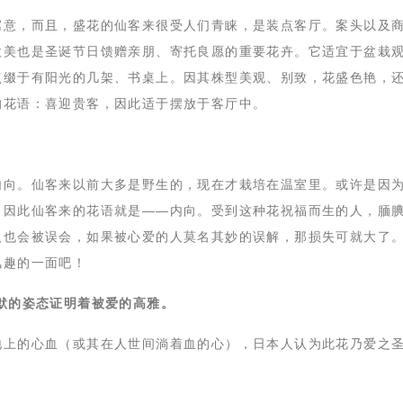
寓意，而且，盛花的仙客来很受人们青睐，是装点客厅。案头以及
欧美也是圣诞节日馈赠亲朋、寄托良愿的重要花卉。它适宜于盆栽
点缀于有阳光的几架、书桌上。因其株型美观、别致，花盛色艳，
的花语：喜迎贵客，因此适于摆放于客厅中。
内向。仙客来以前大多是野生的，现在才栽培在温室里。或许是因
。因此仙客来的花语就是——内向。受到这种花祝福而生的人，腼
人也会被误会，如果被心爱的人莫名其妙的误解，那损失可就大了
风趣的一面吧！
默的姿态证明着被爱的高雅。
地上的心血（或其在人世间淌着血的心），日本人认为此花乃爱之