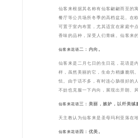
仙客来根据其名称有仙客翩翩而至的
餐厅等公共场所冬季的高档盆花。在
可置于室内布置，尤其适宜在家庭中
香味的品种，深受人们青睐。仙客来
二：内向。
仙客来
花语
仙客来是二月七日的生日花，花语是
样，虽然美丽的它，生命力稍嫌脆弱
怯。由于话不多，有时连心肠很好的
不妨也克服一下内向，展现出开朗、
三：美丽，嫉妒，以纤美缄
仙客来
花语
天主教认为仙客来是圣母玛利亚落在
四：优美。
仙客来
花语