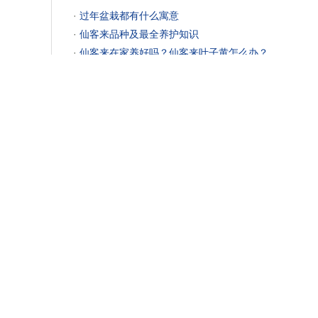
 ·
过年盆栽都有什么寓意
 ·
仙客来品种及最全养护知识
 ·
仙客来在家养好吗？仙客来叶子黄怎么办？
点击排行
 ·
33朵红玫瑰的花语是什么？33朵红玫瑰代表什么意思
 ·
送女孩满天星寓意是什么？送满天星代表什么？
 ·
33朵玫瑰花的寓意
首页
|
关于我们
|
媒
中国花卉协会会员