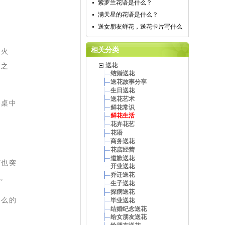
紫罗兰花语是什么？
满天星的花语是什么？
送女朋友鲜花，送花卡片写什么
相关分类
、火
日之
送花
结婚送花
送花故事分享
生日送花
送花艺术
餐桌中
鲜花常识
鲜花生活
花卉花艺
花语
商务送花
花店经营
道歉送花
灯也突
开业送花
乔迁送花
道。
生子送花
探病送花
那么的
毕业送花
结婚纪念送花
给女朋友送花