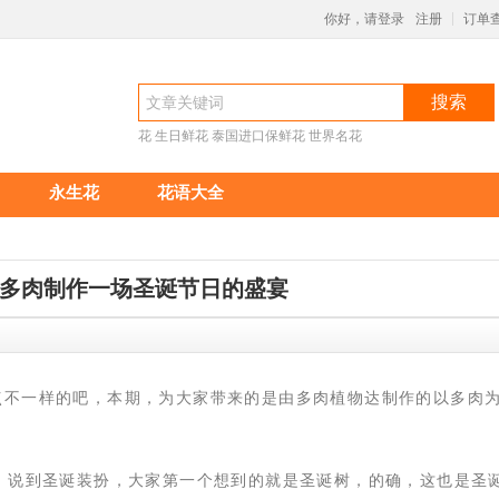
你好，请登录
注册
订单
|
搜索
花
生日鲜花
泰国进口保鲜花
世界名花
永生花
花语大全
多肉制作一场圣诞节日的盛宴
0:18
点不一样的吧，本期，为大家带来的是由多肉植物达制作的以多肉
了。说到圣诞装扮，大家第一个想到的就是圣诞树，的确，这也是圣