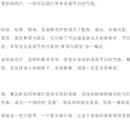
可爱的肉肉们，一样可以我们带来圣诞节日的气氛。
的松枝、松果、蜡烛、圣诞树等俨然成为了配角。黛比、冰梅月影
石莲等，寓意希望与新生，它们除了可以做圣诞当天的装饰外，节
息，非常适合圣诞节所代表的“希望与新生”这一概念。
、金色的吊灯、花哨的餐具等等，营造出浓浓的圣诞节日的气氛。
景线，在这样迷人的精致下，圣诞聚餐，感觉一定是非常棒的。
忽视。餐边柜也同样被打造得非常的美丽，绿绿的植物和做旧的马
开着，成为一个独特的“花瓶”，将花草斜插在里面，别具一番味
，摆放这一把小提琴、一个复古旅行箱，让这个圣诞的装扮显得是