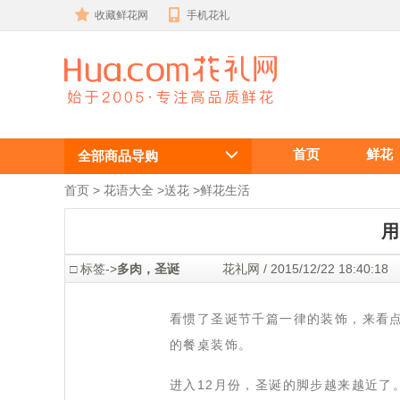
收藏鲜花网
手机花礼
用多肉制作一
首页
鲜花
场圣诞节日的
全部商品导购
盛宴
首页
 >
花语大全
 >
送花
 >
鲜花生活
用
 □ 标签->
多肉，圣诞
 花礼网 / 2015/12/22 18:4
 看惯了圣诞节千篇一律的装饰，来看
的餐桌装饰。
 进入12月份，圣诞的脚步越来越近