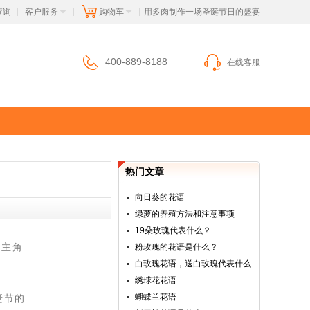
查询
客户服务
购物车
 用多肉制作一场圣诞节日的盛宴
|
|
|
400-889-8188
在线客服
热门文章
向日葵的花语
绿萝的养殖方法和注意事项
19朵玫瑰代表什么？
为主角
粉玫瑰的花语是什么？
白玫瑰花语，送白玫瑰代表什么
绣球花花语
蝴蝶兰花语
诞节的