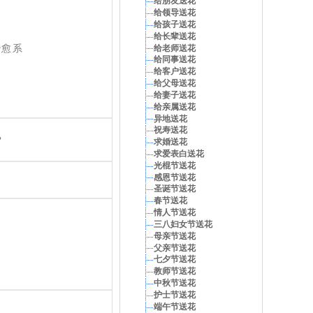
给朋友送花
给领导送花
给孩子送花
给长辈送花
治愈系
给老师送花
给同事送花
给客户送花
给父母送花
给妻子送花
给亲属送花
异地送花
祝寿送花
？
求婚送花
求爱表白送花
光棍节送花
感恩节送花
圣诞节送花
春节送花
情人节送花
三八妇女节送花
母亲节送花
父亲节送花
七夕节送花
教师节送花
中秋节送花
护士节送花
端午节送花