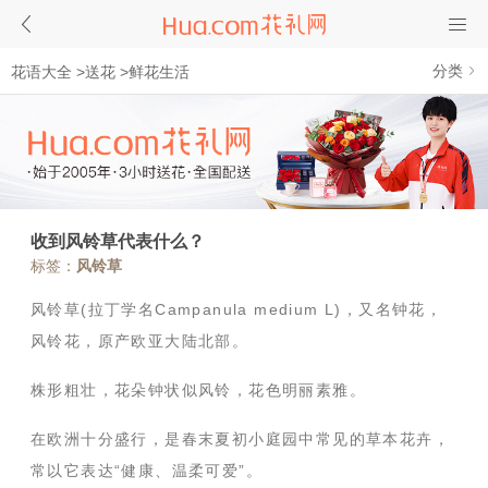
分类
花语大全
>
送花
>
鲜花生活
收到风铃草代表什么？
标签：
风铃草
风铃草(拉丁学名Campanula medium L)，又名钟花，
风铃花，原产欧亚大陆北部。
株形粗壮，花朵钟状似风铃，花色明丽素雅。
在欧洲十分盛行，是春末夏初小庭园中常见的草本花卉，
常以它表达“健康、温柔可爱”。