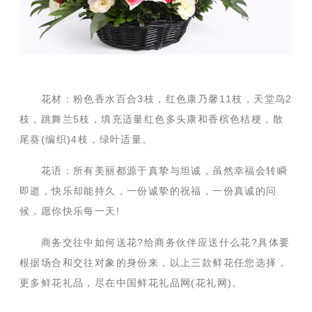
花材：粉色香水百合3枝，红色康乃馨11枝，天堂鸟2
枝，跳舞兰5枝，填充适量红色多头康和香槟色桔梗，散
尾葵(编织)4枝，绿叶适量。
花语：所有美丽都源于真挚与坦诚，虽然幸福会转瞬
即逝，快乐却能持久，一份诚挚的祝福，一份真诚的问
候，愿你快乐每一天!
商务交往中如何送花?给商务伙伴应送什么花?具体要
根据场合和交往对象的身份来，以上三款鲜花任您选择，
更多鲜花礼品，尽在中国鲜花礼品网(花礼网)。