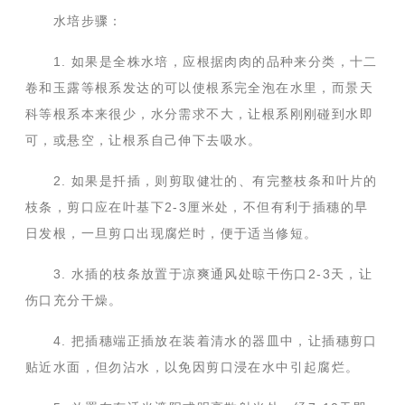
水培步骤：
1. 如果是全株水培，应根据肉肉的品种来分类，十二
卷和玉露等根系发达的可以使根系完全泡在水里，而景天
科等根系本来很少，水分需求不大，让根系刚刚碰到水即
可，或悬空，让根系自己伸下去吸水。
2. 如果是扦插，则剪取健壮的、有完整枝条和叶片的
枝条，剪口应在叶基下2-3厘米处，不但有利于插穗的早
日发根，一旦剪口出现腐烂时，便于适当修短。
3. 水插的枝条放置于凉爽通风处晾干伤口2-3天，让
伤口充分干燥。
4. 把插穗端正插放在装着清水的器皿中，让插穗剪口
贴近水面，但勿沾水，以免因剪口浸在水中引起腐烂。