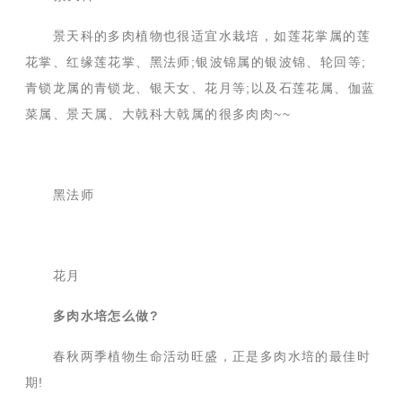
景天科的多肉植物也很适宜水栽培，如莲花掌属的莲
花掌、红缘莲花掌、黑法师;银波锦属的银波锦、轮回等;
青锁龙属的青锁龙、银天女、花月等;以及石莲花属、伽蓝
菜属、景天属、大戟科大戟属的很多肉肉~~
黑法师
花月
多肉水培怎么做?
春秋两季植物生命活动旺盛，正是多肉水培的最佳时
期!