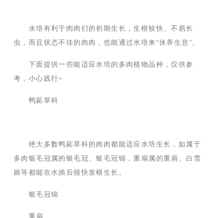
水培有利于肉肉们的初期生长，生根较快、不易长
虫，而且状态不佳的肉肉，也能通过水培来“休养生息”。
下面提供一些能适应水培的多肉植物品种，仅供参
考，小心践行~
鸭跖草科
绝大多数鸭跖草科的肉肉都能适应水培生长，如属于
多肉银毛冠属的银毛冠、银毛冠锦，重扇属的重扇、白雪
姬等都能在水插后很快发根生长。
银毛冠锦
重扇