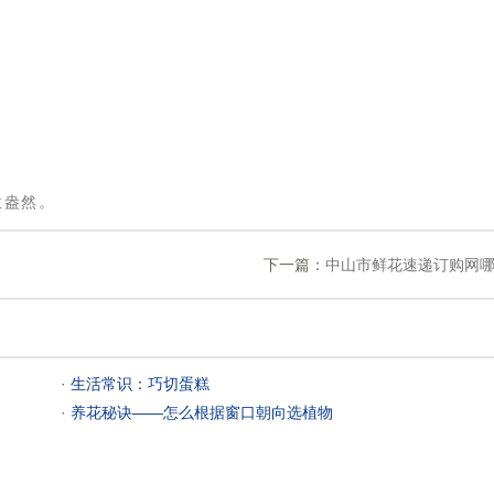
。
意盎然。
下一篇：
中山市鲜花速递订购网哪
 ·
生活常识：巧切蛋糕
 ·
养花秘诀——怎么根据窗口朝向选植物