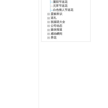
重阳节送花
元宵节送花
白色情人节送花
蛋糕常识
送礼
祝福语大全
公司动态
媒体报道
感动瞬间
养花