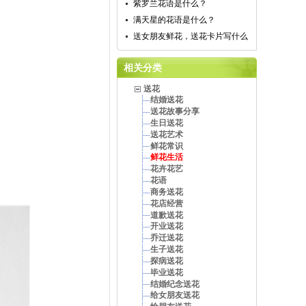
紫罗兰花语是什么？
满天星的花语是什么？
送女朋友鲜花，送花卡片写什么
相关分类
送花
结婚送花
送花故事分享
生日送花
送花艺术
鲜花常识
鲜花生活
花卉花艺
花语
商务送花
花店经营
道歉送花
开业送花
乔迁送花
生子送花
探病送花
毕业送花
结婚纪念送花
给女朋友送花