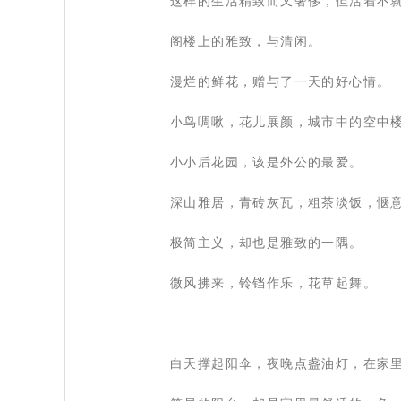
 这样的生活精致而又奢侈，但活着不
 阁楼上的雅致，与清闲。
 漫烂的鲜花，赠与了一天的好心情。
 小鸟啁啾，花儿展颜，城市中的空中
 小小后花园，该是外公的最爱。
 深山雅居，青砖灰瓦，粗茶淡饭，惬
 极简主义，却也是雅致的一隅。
 微风拂来，铃铛作乐，花草起舞。
 白天撑起阳伞，夜晚点盏油灯，在家