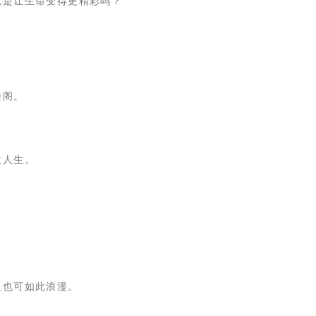
就是让生命变得更精彩吗？
楼阁。
意人生。
里也可如此浪漫。