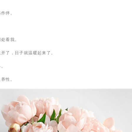
书作伴。
别处看我。
就开了，日子就温暖起来了。
格。
又养性。