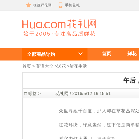
收藏鲜花网
手机花礼
午后，阳台，
首页
鲜花
花香，就是我
全部商品导购
想要的生活
首页
 >
花语大全
 >
送花
 >
鲜花生活
午后
 □ 标签->
 花礼网 / 2016/5/12 16:15:51
 众里寻她千百度，那人却在草花丛深
 红花环绕，绿意盎然，这下便是简
 看室内灯火通明，把酒言欢。