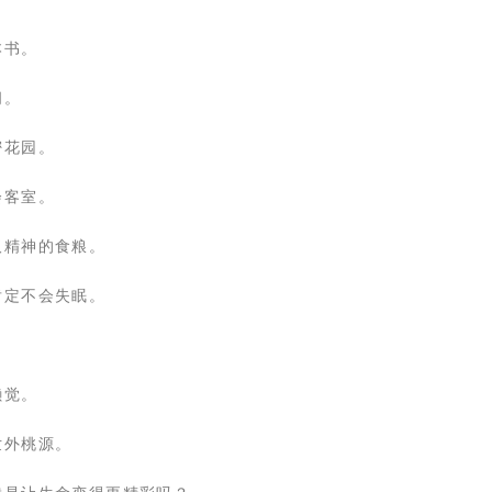
本书。
阁。
密花园。
会客室。
取精神的食粮。
肯定不会失眠。
懒觉。
世外桃源。