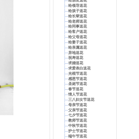
给朋友送花
给领导送花
给孩子送花
给长辈送花
给老师送花
给同事送花
给客户送花
给父母送花
给妻子送花
给亲属送花
异地送花
祝寿送花
求婚送花
求爱表白送花
光棍节送花
感恩节送花
圣诞节送花
春节送花
情人节送花
三八妇女节送花
母亲节送花
父亲节送花
七夕节送花
教师节送花
中秋节送花
护士节送花
端午节送花