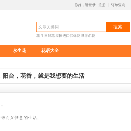
你好，请登录
注册
订单查询
|
|
搜索
花
生日鲜花
泰国进口保鲜花
世界名花
永生花
花语大全
，阳台，花香，就是我想要的生活
处。
单精致而又惬意的生活。