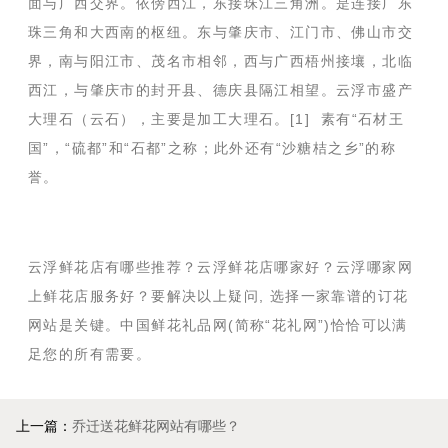
面与广西交界。依傍西江，东接珠江三角洲。是连接广东
珠三角和大西南的枢纽。东与肇庆市、江门市、佛山市交
界，南与阳江市、茂名市相邻，西与广西梧州接壤，北临
西江，与肇庆市的封开县、德庆县隔江相望。云浮市盛产
大理石（云石），主要是加工大理石。[1] 素有“石材王
国”，“硫都”和“石都”之称；此外还有“沙糖桔之乡”的称
誉。
云浮鲜花店有哪些推荐？云浮鲜花店哪家好？云浮哪家网
上鲜花店服务好？要解决以上疑问, 选择一家靠谱的订花
网站是关键。中国鲜花礼品网(简称“花礼网”)恰恰可以满
足您的所有需要。
上一篇：
乔迁送花鲜花网站有哪些？