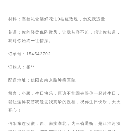
材料：高档礼盒装鲜花:19枝红玫瑰，勿忘我适量
花语：你的轻柔像阵微风，让我从容不迫，想让你知道，
我对你始终一往情深。
订单号：154542702
订购人：杨**
配送地址：信阳市南京路肿瘤医院
留言：小颖，生日快乐，原谅不能回去跟你一起过生日，
就让这鲜花替我送去我真挚的祝福，祝你生日快乐，天天
开心！
信阳东连安徽，西、南接湖北，为三省通衢，是江淮河汉