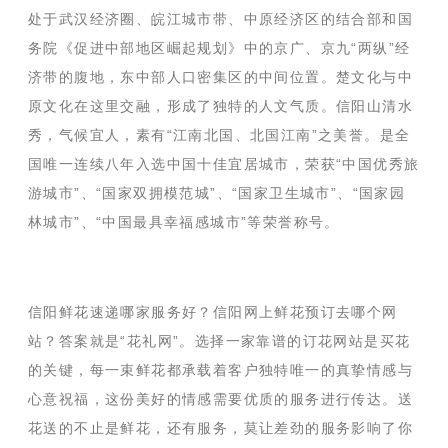
处于武汉经济圈、皖江城市带、中原经济区的结合部和国
务院《促进中部地区崛起规划》中的京广、京九“两纵”经
济带的腹地，东中部人口密集区的中间位置。楚文化与中
原文化在这里交融，形成了独特的人文气质。信阳山清水
秀，气候宜人，素有“江南北国、北国江南”之美誉。是全
国唯一连续八年入选中国十佳宜居城市，荣获“中国优秀旅
游城市”、“国家双拥模范城”、“国家卫生城市”、“国家园
林城市”、“中国最具幸福感城市”等荣誉称号。
信阳鲜花速递哪家服务好？信阳网上鲜花预订去哪个网
站？答案就是“花礼网”。选择一家靠谱的订花网站是买花
的关键，每一束鲜花都承载着客户独特唯一的真挚情感与
心意祝福，这份美好的情感需要优质的服务进行传达。送
花送的不止是鲜花，还有服务，莫让差劲的服务影响了你