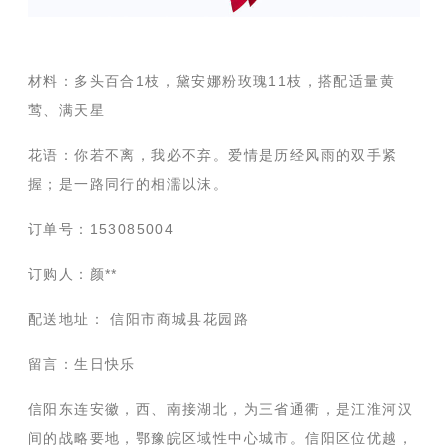
材料：多头百合1枝，黛安娜粉玫瑰11枝，搭配适量黄
莺、满天星
花语：你若不离，我必不弃。爱情是历经风雨的双手紧
握；是一路同行的相濡以沫。
订单号：153085004
订购人：颜**
配送地址： 信阳市商城县花园路
留言：生日快乐
信阳东连安徽，西、南接湖北，为三省通衢，是江淮河汉
间的战略要地，鄂豫皖区域性中心城市。信阳区位优越，