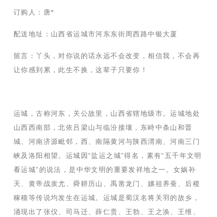
订购人：唐*
配送地址：山西省运城市河东东街周西路中银大厦
留言：丫头，对你说的话永远不会改变，相信我，不会再
让你感到累，此生不换，这辈子只要你！
运城，古称河东，关公故里，山西省辖地级市。运城地处
山西西南部，北依吕梁山与临汾接壤，东峙中条山和晋
城、河南济源毗邻，西、南隔黄河与陕西渭南、河南三门
峡及洛阳相望。运城因“盐运之城”得名，素有“五千年文明
看运城”的说法，是中华文明的重要发祥地之一。女娲补
天、黄帝战蚩尤、舜耕历山、禹凿龙门、嫘祖养蚕、后稷
稼穑等传说均发生在运城。运城是蜀汉名将关羽的故乡，
涌现出了张仪、司马迁、薛仁贵、王勃、王之涣、王维、