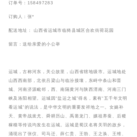
订单号：158497283
订购人：张*
配送地址： 山西省运城市临猗县城区合欢街荷花园
留言：送给亲爱的小公举
运城，古称河东，关公故里，山西省辖地级市。运城地处
山西西南部，北依吕梁山与临汾接壤，东峙中条山和晋
城、河南济源毗邻，西、南隔黄河与陕西渭南、河南三门
峡及洛阳相望。运城因“盐运之城”得名，素有“五千年文明
看运城”的说法，是中华文明的重要发祥地之一。女娲补
天、黄帝战蚩尤、舜耕历山、禹凿龙门、嫘祖养蚕、后稷
稼穑等传说均发生在运城。运城是蜀汉名将关羽的故乡，
涌现出了张仪、司马迁、薛仁贵、王勃、王之涣、王维、