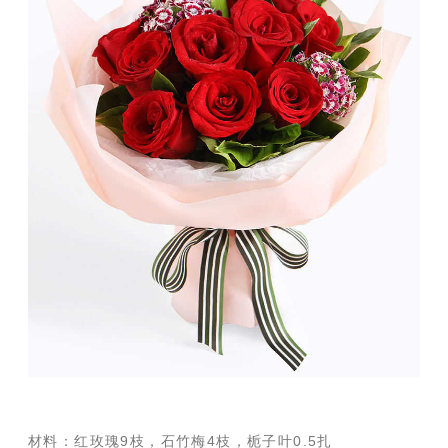
材料：红玫瑰9枝，石竹梅4枝，栀子叶0.5扎