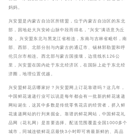
妈妈。
兴安盟是内蒙古自治区所辖盟，位于内蒙古自治区的东北
部，因地处大兴安岭山脉中段而得名，“兴安”满语意为丘
陵 。兴安盟东北与黑龙江省相连，东南与吉林省毗邻，南
部、西部、北部分别与内蒙古的通辽市、锡林郭勒盟和呼
伦贝尔市相连。西北部与蒙古国接壤，边境线长126公
里，兴安盟在国内处于东北经济区，在国际上处于东北经
济圈，地理位置优越。
兴安盟鲜花店哪家好？兴安盟网上订花靠谱吗？这几年，
中国鲜花速递行业可以说是每年都会有一批新的鲜花速递
网站诞生，这其中多数是传统零售花店的经营者，挤入鲜
花速递网站的行列来掘金。靠谱的鲜花网站，中国鲜花礼
品网（花礼网）是首要选择。配送范围覆盖全国1000多个
城市，同城连锁鲜花店最快3小时即可将最新鲜的、高品