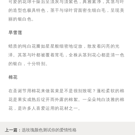
可爱的花球干燥后呈淡灰与淡紫色，典雅素净，其茎与叶
的造型也极具特色，茎干与绿叶背面密生细白毛，呈现美
丽的银白色。
旱雪莲
蜡质的纯白花瓣如星星般细密地绽放，散发着闪亮的光
泽。其茎与叶都被覆着茸毛，全株从茎到花心都是清一色
的银白，十分特别。
棉花
在圣诞节用棉花来做装束是不是很别致呢？蓬松柔软的棉
花是果实成熟后绽开而外露的棉絮。一朵朵纯白淡雅的棉
花，是许多人喜爱运用的花材之一。
上一篇：
选玫瑰颜色测试你的爱情性格