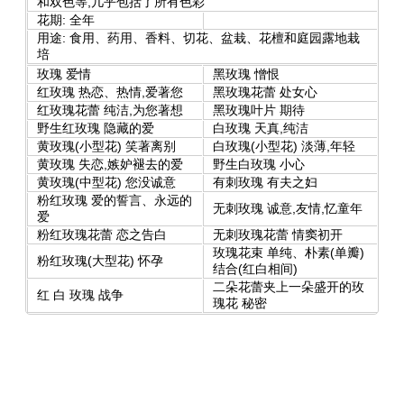
和双色等,几乎包括了所有色彩
花期: 全年
用途: 食用、药用、香料、切花、盆栽、花檀和庭园露地栽
培
玫瑰 爱情
黑玫瑰 憎恨
红玫瑰 热恋、热情,爱著您
黑玫瑰花蕾 处女心
红玫瑰花蕾 纯洁,为您著想
黑玫瑰叶片 期待
野生红玫瑰 隐藏的爱
白玫瑰 天真,纯洁
黄玫瑰(小型花) 笑著离别
白玫瑰(小型花) 淡薄,年轻
黄玫瑰 失恋,嫉妒褪去的爱
野生白玫瑰 小心
黄玫瑰(中型花) 您没诚意
有刺玫瑰 有夫之妇
粉红玫瑰 爱的誓言、永远的
无刺玫瑰 诚意,友情,忆童年
爱
粉红玫瑰花蕾 恋之告白
无刺玫瑰花蕾 情窦初开
玫瑰花束 单纯、朴素(单瓣)
粉红玫瑰(大型花) 怀孕
结合(红白相间)
二朵花蕾夹上一朵盛开的玫
红 白 玫瑰 战争
瑰花 秘密