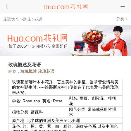
分类
花语大全
>
送花
>
花语
玫瑰概述及花语
标签：
玫瑰概述 玫瑰花语
玫瑰花是落叶木本花卉，它是美神的象征。当掌管爱情与美
的女神诞生时, ----维那斯众神们便创造了代表爱与美的玫瑰
来庆祝。
别名: 蔷薇、刺玫花、徘徊
学名: Rose spp. 英名: Rose
花
园艺分类: 常绿或落叶性灌
植物分类: 蔷薇科
木
原产地: 北半球的亚洲及美洲至北美洲
花色: 红、橙、黄、紫、白、粉红、深红等色系,以及中间色