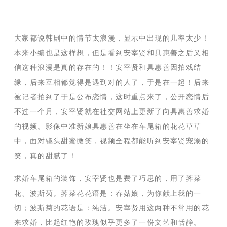
大家都说韩剧中的情节太浪漫，显示中出现的几率太少！
本来小编也是这样想，但是看到安宰贤和具惠善之后又相
信这种浪漫是真的存在的！！安宰贤和具惠善因拍戏结
缘，后来互相都觉得是遇到对的人了，于是在一起！后来
被记者拍到了于是公布恋情，这时重点来了，公开恋情后
不过一个月，安宰贤就在社交网站上更新了向具惠善求婚
的视频。影像中准新娘具惠善在坐在车尾箱的花花草草
中，面对镜头甜蜜微笑，视频全程都能听到安宰贤宠溺的
笑，真的甜腻了！
求婚车尾箱的装饰，安宰贤也是费了巧思的，用了荠菜
花、波斯菊。荠菜花花语是：春姑娘，为你献上我的一
切；波斯菊的花语是：纯洁。安宰贤用这两种不常用的花
来求婚，比起红艳的玫瑰似乎更多了一份文艺和恬静。