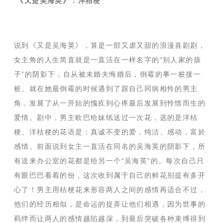
《又是吴海英》：洋桔梗
说到《又是吴海英》，算是一部又虐又甜的浪漫喜剧剧，
女主角的人生简直就是一直活在一样名字的
“别人家的孩
子”的阴影下，自从被未婚夫悔婚后，倒霉的事一桩接一
桩。就在她最倒霉的时候遇到了跟自己同病相怜的男主
角，发展了从一开始的愧疚到心疼最后发展到怜惜而生的
爱情。剧中，男主欧巴给妹纸送过一次花，选的是洋桔
梗。洋桔梗的花语是：真诚不变的爱，纯洁、感动，富於
感情。前面说到女主一直活在同名的吴海英的阴影下，所
有送来办公室的花都是给另一个“吴海英”的。每次自己只
有眼巴巴看着的份，这次收到属于自己的鲜花别提有多开
心了！男主用桔梗花来形容两人之间的感情再适合不过，
他们的经历相似，是命运的捉弄让他们相遇，因为世事的
羁绊而让两人的感情越陷越深，到最后突破各种束缚得到