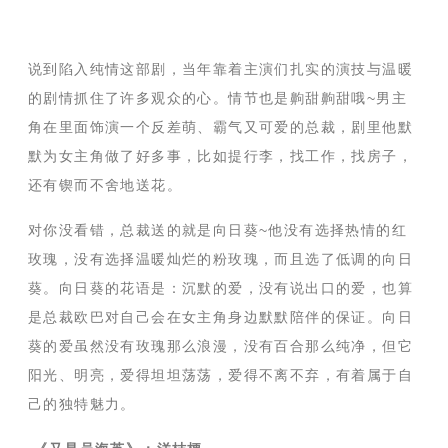
说到陷入纯情这部剧，当年靠着主演们扎实的演技与温暖
的剧情抓住了许多观众的心。情节也是齁甜齁甜哦
~
男主
角在里面饰演一个反差萌、霸气又可爱的总裁，剧里他默
默为女主角做了好多事，比如提行李，找工作，找房子，
还有锲而不舍地送花。
对你没看错，总裁送的就是向日葵
~
他没有选择热情的红
玫瑰，没有选择温暖灿烂的粉玫瑰，而且选了低调的向日
葵。向日葵的花语是：沉默的爱，没有说出口的爱，也算
是总裁欧巴对自己会在女主角身边默默陪伴的保证。向日
葵的爱虽然没有玫瑰那么浪漫，没有百合那么纯净，但它
阳光、明亮，爱得坦坦荡荡，爱得不离不弃，有着属于自
己的独特魅力。