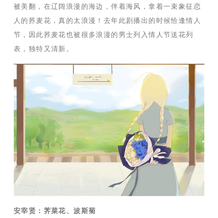
被美翻，在辽阔浪漫的海边，伴着海风，拿着一束象征恋
人的荞麦花，真的太浪漫！去年此剧播出的时候恰逢情人
节，因此荞麦花也被很多浪漫的男士列入情人节送花列
表，独特又清新。
安宰贤：荠菜花、波斯菊