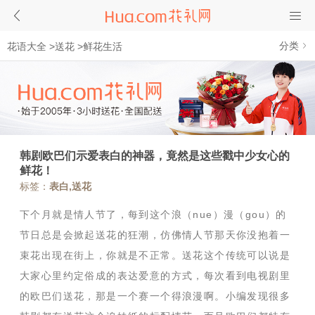
分类
花语大全
>
送花
>
鲜花生活
韩剧欧巴们示爱表白的神器，竟然是这些戳中少女心的
鲜花！
标签：
表白,送花
下个月就是情人节了，每到这个浪（
nue
）漫（
gou
）的
节日总是会掀起送花的狂潮，仿佛情人节那天你没抱着一
束花出现在街上，你就是不正常。送花这个传统可以说是
大家心里约定俗成的表达爱意的方式，每次看到电视剧里
的欧巴们送花，那是一个赛一个得浪漫啊。小编发现很多