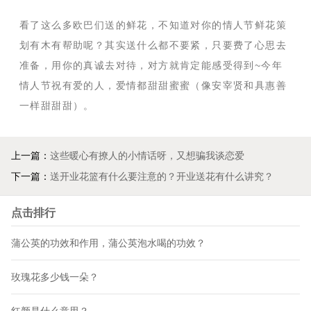
看了这么多欧巴们送的鲜花，不知道对你的情人节鲜花策
划有木有帮助呢？其实送什么都不要紧，只要费了心思去
准备，用你的真诚去对待，对方就肯定能感受得到
~
今年
情人节祝有爱的人，爱情都甜甜蜜蜜（像安宰贤和具惠善
一样甜甜甜）。
上一篇：
这些暖心有撩人的小情话呀，又想骗我谈恋爱
下一篇：
送开业花篮有什么要注意的？开业送花有什么讲究？
点击排行
蒲公英的功效和作用，蒲公英泡水喝的功效？
玫瑰花多少钱一朵？
红颜是什么意思？