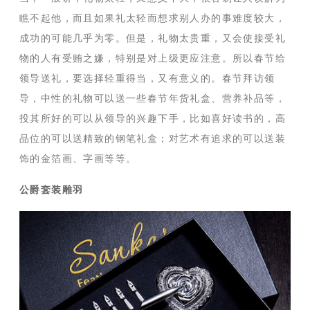
瞧不起他，而且如果礼太轻而想求别人办的事难度较大，
成功的可能几乎为零。但是，礼物太贵重，又会使接受礼
物的人有受贿之嫌，特别是对上级更应注意。所以春节给
领导送礼，要选择轻重得当，又有意义的。春节拜访领
导，中性的礼物可以送一些春节年货礼盒、营养补品等，
投其所好的可以从领导的兴趣下手，比如喜好读书的，高
品位的可以送精致的钢笔礼盒；对艺术有追求的可以送装
饰的金箔画、字画等等。
公爵套装雕羽