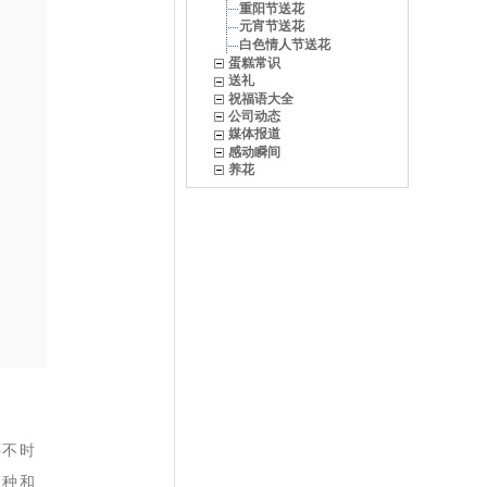
重阳节送花
元宵节送花
白色情人节送花
蛋糕常识
送礼
祝福语大全
公司动态
媒体报道
感动瞬间
养花
还不时
一种和