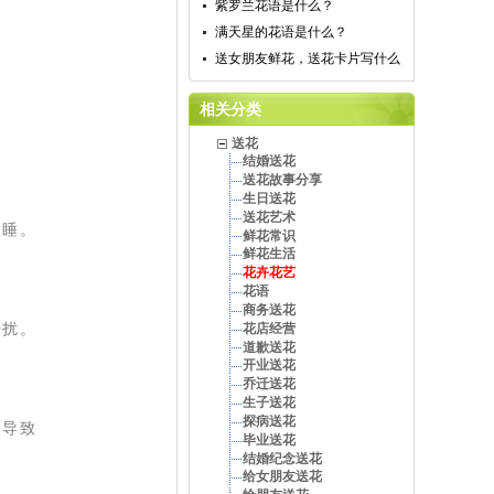
紫罗兰花语是什么？
满天星的花语是什么？
送女朋友鲜花，送花卡片写什么
相关分类
。
送花
结婚送花
送花故事分享
生日送花
送花艺术
入睡。
鲜花常识
鲜花生活
花卉花艺
花语
商务送花
干扰。
花店经营
道歉送花
开业送花
乔迁送花
生子送花
探病送花
会导致
毕业送花
结婚纪念送花
给女朋友送花