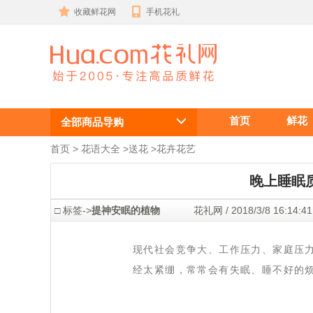
收藏鲜花网
手机花礼
提神安眠的植
首页
鲜花
物
全部商品导购
首页
 >
花语大全
 >
送花
 >
花卉花艺
晚上睡眠
 □ 标签->
提神安眠的植物
 花礼网 / 2018/3/8 16:
现代社会竞争大、工作压力、家庭压
经太紧绷，常常会有失眠、睡不好的