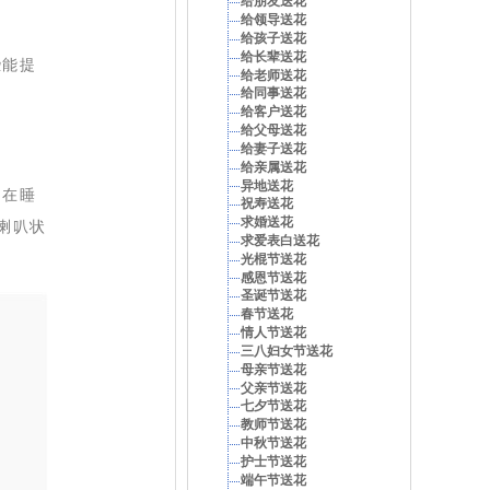
给朋友送花
给领导送花
给孩子送花
给长辈送花
些能提
给老师送花
给同事送花
给客户送花
给父母送花
给妻子送花
给亲属送花
异地送花
们在睡
祝寿送花
求婚送花
喇叭状
求爱表白送花
光棍节送花
感恩节送花
圣诞节送花
春节送花
情人节送花
三八妇女节送花
母亲节送花
父亲节送花
七夕节送花
教师节送花
中秋节送花
护士节送花
端午节送花