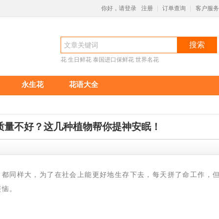
你好，请登录
注册
订单查询
客户服务
|
|
搜索
花
生日鲜花
泰国进口保鲜花
世界名花
永生花
花语大全
质量不好？这几种植物帮你提神安眠！
14:41
力都同样大，为了在社会上能更好地生存下去，每天拼了命工作，
烦恼。