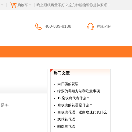
购物车
 晚上睡眠质量不好？这几种植物帮你提神安眠！
|
|
400-889-8188
在线客服
热门文章
向日葵的花语
绿萝的养殖方法和注意事项
19朵玫瑰代表什么？
但是神
粉玫瑰的花语是什么？
白玫瑰花语，送白玫瑰代表什么
绣球花花语
蝴蝶兰花语