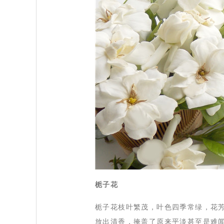
栀子花
 栀子花枝叶繁茂，叶色四季常绿，花
放出清香，掩盖了原来平淡甚至是难