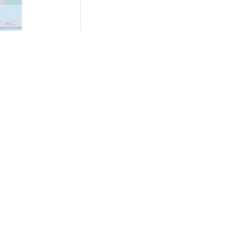
可以进
招惹真