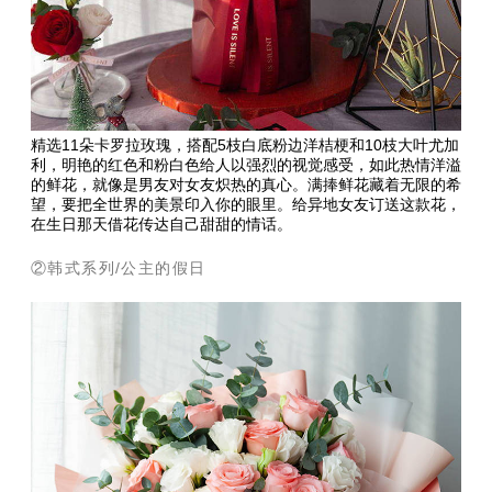
精选11朵卡罗拉玫瑰，搭配5枝白底粉边洋桔梗和10枝大叶尤加
利，明艳的红色和粉白色给人以强烈的视觉感受，如此热情洋溢
的鲜花，就像是男友对女友炽热的真心。满捧鲜花藏着无限的希
望，要把全世界的美景印入你的眼里。给异地女友订送这款花，
在生日那天借花传达自己甜甜的情话。
②韩式系列/公主的假日