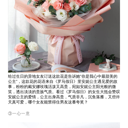
给过生日的异地女友订送这款花是告诉她“你是我心中最甜美的
公主”，这款花的花语来自《罗马假日》里安妮公主遇见爱的故
事，粉粉的戴安娜玫瑰活泼又高贵，宛如安妮公主阳光般的微
笑，透出淡淡的贵族气质。看过《罗马假日》的女生大抵会赞叹
安妮公主的爱情，公主出身高贵，气质非凡，沉鱼落雁，又些许
天真可爱，哪个女友能禁得住男友这番夸奖？
③一心一意