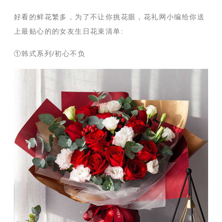
好看的鲜花繁多，为了不让你挑花眼，花礼网小编给你送
上最贴心的的女友生日花束清单:
①韩式系列/初心不负