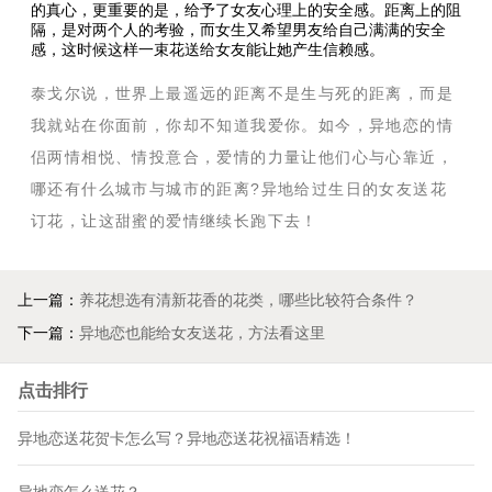
的真心，更重要的是，给予了女友心理上的安全感。距离上的阻
隔，是对两个人的考验，而女生又希望男友给自己满满的安全
感，这时候这样一束花送给女友能让她产生信赖感。
泰戈尔说，世界上最遥远的距离不是生与死的距离，而是
我就站在你面前，你却不知道我爱你。如今，异地恋的情
侣两情相悦、情投意合，爱情的力量让他们心与心靠近，
哪还有什么城市与城市的距离?异地给过生日的女友送花
订花，让这甜蜜的爱情继续长跑下去！
上一篇：
养花想选有清新花香的花类，哪些比较符合条件？
下一篇：
异地恋也能给女友送花，方法看这里
点击排行
异地恋送花贺卡怎么写？异地恋送花祝福语精选！
异地恋怎么送花？