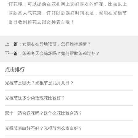
订花哦！可以提前在花礼网上选好喜欢的鲜花，比如以上
两款高人气花束，订好以后选好时间地址，就能在光棍节
当日收到鲜花去跟女神表白啦！
上一篇：
女朋友在异地读研，怎样维持感情？
下一篇：
茉莉冬天会冻坏吗？如何帮助茉莉过冬？
点击排行
光棍节是哪天？光棍节是几月几日？
光棍节送多少朵玫瑰花比较好？
双十一适合送花吗？送什么花比较合适？
光棍节表白好不好？光棍节怎么表白好？