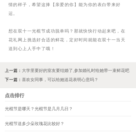
情的样子，希望这捧【亲爱的你】能为你的表白带来好
运。
想在双十一光棍节成功脱单吗？那就快快行动起来吧，在
花礼网上挑选好合适的鲜花，定好时间就能在双十一当天
送到心上人手中了哦！
上一篇：
大学里要好的室友要结婚了,参加婚礼时给她带一束鲜花吧
下一篇：
喜欢女同事，可以给她送花表明心意吗？
点击排行
光棍节是哪天？光棍节是几月几日？
光棍节送多少朵玫瑰花比较好？