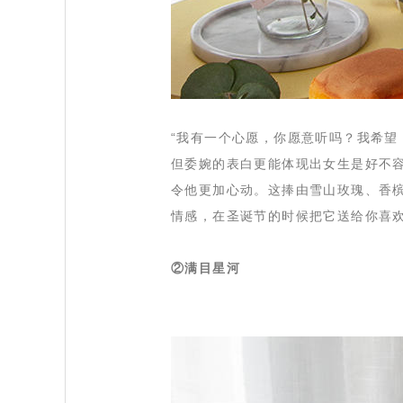
 “我有一个心愿，你愿意听吗？我希
但委婉的表白更能体现出女生是好不
令他更加心动。这捧由雪山玫瑰、香
情感，在圣诞节的时候把它送给你喜
②满目星河