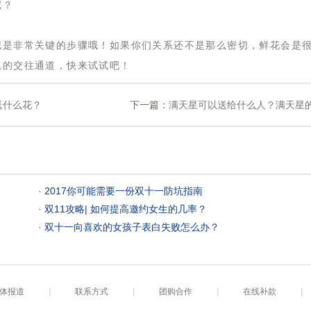
呢？
花是非常关键的步骤哦！如果你们关系还不是那么密切，鲜花会是
息的交往通道，快来试试吧！
送什么花？
下一篇：
满天星可以送给什么人？满天星
 ·
2017你可能需要一份双十一防坑指南
 ·
双11攻略| 如何提高邀约女生的几率？
 ·
双十一向喜欢的女孩子表白失败怎么办？
体报道
|
联系方式
|
团购合作
|
在线补款
|