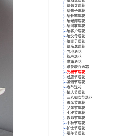
给朋友送花
给领导送花
给孩子送花
给长辈送花
给老师送花
给同事送花
给客户送花
给父母送花
给妻子送花
给亲属送花
异地送花
祝寿送花
求婚送花
求爱表白送花
光棍节送花
感恩节送花
圣诞节送花
春节送花
情人节送花
三八妇女节送花
母亲节送花
父亲节送花
七夕节送花
教师节送花
中秋节送花
护士节送花
端午节送花