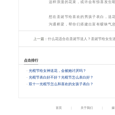
这样浪漫的花束，或许会有惊喜发生
 想在圣诞节给喜欢的男孩子表白，送
沟通桥梁，帮你们搭建出富有暧昧气
上一篇：
什么花适合在圣诞节送人？圣诞节给女生
点击排行
 ·
光棍节给女神送花，会被她讨厌吗？
 ·
光棍节表白好不好？光棍节怎么表白好？
 ·
双十一光棍节怎么和喜欢的女孩子表白？
首页
|
关于我们
|
媒