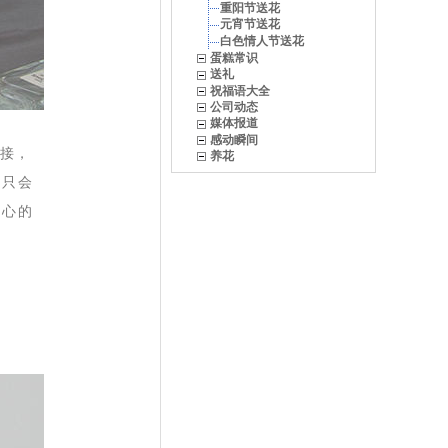
重阳节送花
元宵节送花
白色情人节送花
蛋糕常识
送礼
祝福语大全
公司动态
媒体报道
感动瞬间
直接，
养花
动只会
内心的