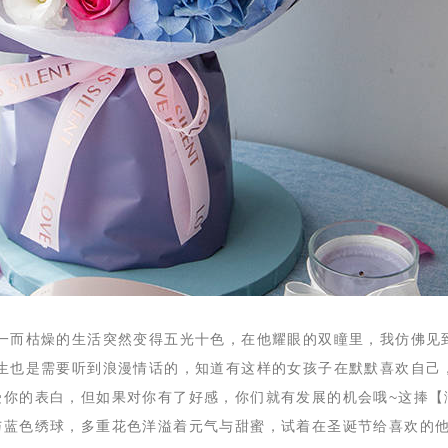
单一而枯燥的生活突然变得五光十色，在他耀眼的双瞳里，我仿佛见
男生也是需要听到浪漫情话的，知道有这样的女孩子在默默喜欢自己
受你的表白，但如果对你有了好感，你们就有发展的机会哦~这捧【
与蓝色绣球，多重花色洋溢着元气与甜蜜，试着在圣诞节给喜欢的