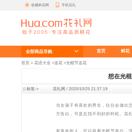
收藏鲜花网
手机花礼
光棍节脱单 ,
首页
鲜花
光棍节送花，
全部商品导购
光棍节给男生
首页
 >
花语大全
 >
送花
 >
光棍节送花
送花
想在光棍
 □ 标签->
 花礼网 / 2020/10/25 21:37:19
 当女孩子有喜欢的男生，往往会做出
方告白，可是总找不到好的时机。花
 有喜欢的人，可以趁着光棍节表白，