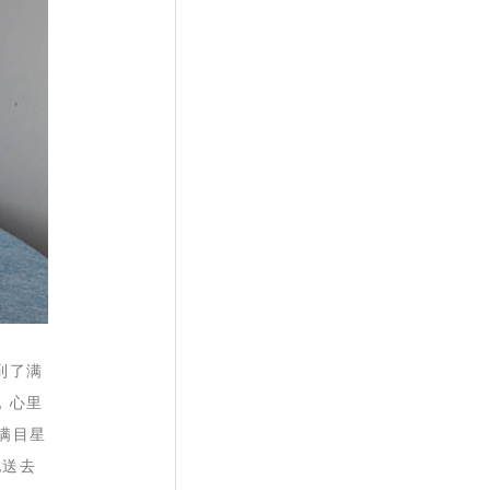
到了满
，心里
满目星
他送去