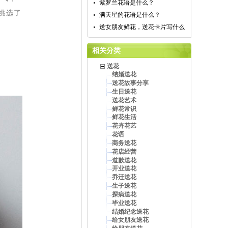
紫罗兰花语是什么？
挑选了
满天星的花语是什么？
送女朋友鲜花，送花卡片写什么
相关分类
送花
结婚送花
送花故事分享
生日送花
送花艺术
鲜花常识
鲜花生活
花卉花艺
花语
商务送花
花店经营
道歉送花
开业送花
乔迁送花
生子送花
探病送花
毕业送花
结婚纪念送花
给女朋友送花