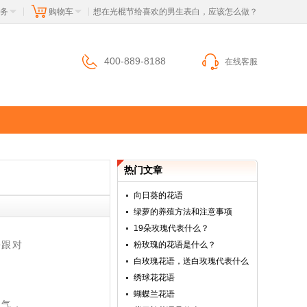
务
购物车
 想在光棍节给喜欢的男生表白，应该怎么做？
|
|
400-889-8188
在线客服
热门文章
向日葵的花语
绿萝的养殖方法和注意事项
19朵玫瑰代表什么？
去跟对
粉玫瑰的花语是什么？
白玫瑰花语，送白玫瑰代表什么
绣球花花语
蝴蝶兰花语
勇气，