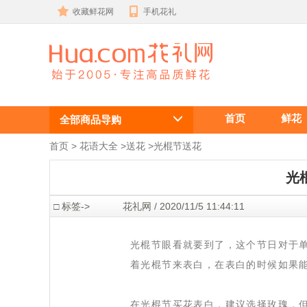
收藏鲜花网
手机花礼
光棍节送花 ,
首页
鲜花
光棍节买花 ,
全部商品导购
光棍节买什么
首页
 >
花语大全
 >
送花
 >
光棍节送花
花
光
 □ 标签->
 花礼网 / 2020/11/5 11:44:11
 光棍节眼看就要到了，这个节日对于
着光棍节来表白，在表白的时候如果
 在光棍节买花表白，建议选择玫瑰，