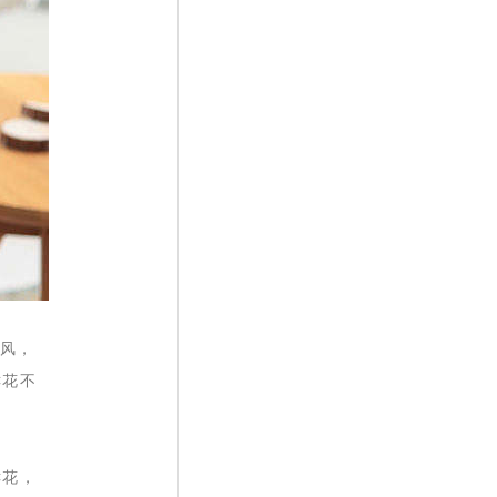
阵风，
鲜花不
鲜花，