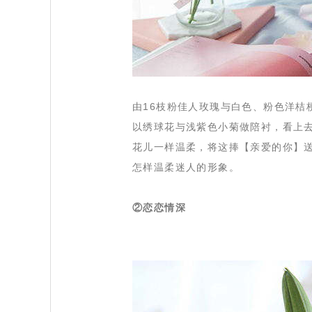
 由16枝粉佳人玫瑰与白色、粉色洋
以绣球花与浅紫色小菊做陪衬，看上
花儿一样温柔，将这捧【亲爱的你】送
怎样温柔迷人的形象。
②恋恋情深