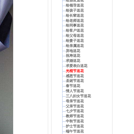
给朋友送花
给领导送花
给孩子送花
给长辈送花
给老师送花
给同事送花
给客户送花
给父母送花
给妻子送花
给亲属送花
异地送花
祝寿送花
求婚送花
求爱表白送花
光棍节送花
感恩节送花
圣诞节送花
春节送花
情人节送花
三八妇女节送花
母亲节送花
父亲节送花
七夕节送花
教师节送花
中秋节送花
护士节送花
端午节送花