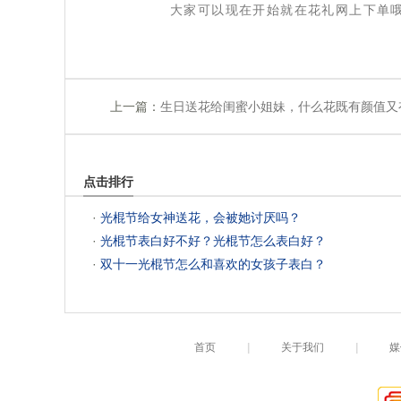
大家可以现在开始就在花礼网上下单
上一篇：
生日送花给闺蜜小姐妹，什么花既有颜值又
点击排行
 ·
光棍节给女神送花，会被她讨厌吗？
 ·
光棍节表白好不好？光棍节怎么表白好？
 ·
双十一光棍节怎么和喜欢的女孩子表白？
首页
|
关于我们
|
媒