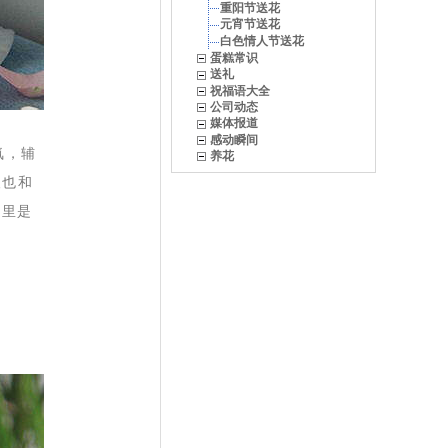
重阳节送花
元宵节送花
白色情人节送花
蛋糕常识
送礼
祝福语大全
公司动态
媒体报道
感动瞬间
氛，辅
养花
人也和
心里是