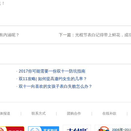
哦！
有内涵呢？
下一篇：
光棍节表白记得带上鲜花，成
 ·
2017你可能需要一份双十一防坑指南
 ·
双11攻略| 如何提高邀约女生的几率？
 ·
双十一向喜欢的女孩子表白失败怎么办？
体报道
|
联系方式
|
团购合作
|
在线补款
|