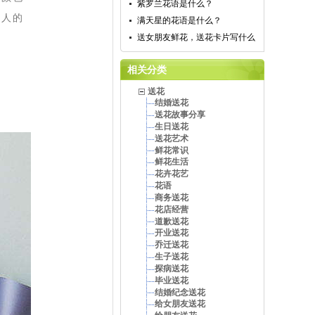
紫罗兰花语是什么？
送人的
满天星的花语是什么？
送女朋友鲜花，送花卡片写什么
相关分类
送花
结婚送花
送花故事分享
生日送花
送花艺术
鲜花常识
鲜花生活
花卉花艺
花语
商务送花
花店经营
道歉送花
开业送花
乔迁送花
生子送花
探病送花
毕业送花
结婚纪念送花
给女朋友送花