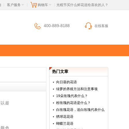
询
客户服务
购物车
 光棍节买什么鲜花送给喜欢的人？
|
|
|
400-889-8188
在线客服
热门文章
向日葵的花语
绿萝的养殖方法和注意事项
19朵玫瑰代表什么？
可以趁
粉玫瑰的花语是什么？
白玫瑰花语，送白玫瑰代表什么
绣球花花语
蝴蝶兰花语
它颜色