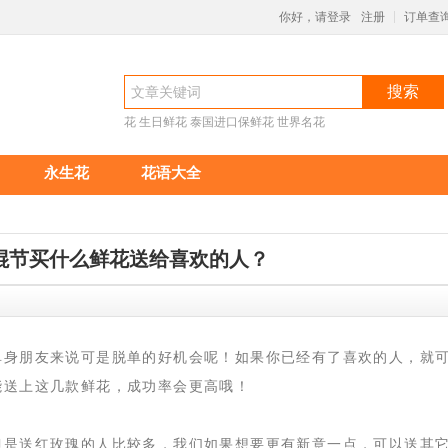
你好，请登录
注册
订单查
|
搜索
花
生日鲜花
泰国进口保鲜花
世界名花
永生花
花语大全
棍节买什么鲜花送给喜欢的人？
单身朋友来说可是脱单的好机会呢！如果你已经有了喜欢的人，就
能送上这几款鲜花，成功率会更高哦！
但是送红玫瑰的人比较多，我们如果想要更有新意一点，可以送其