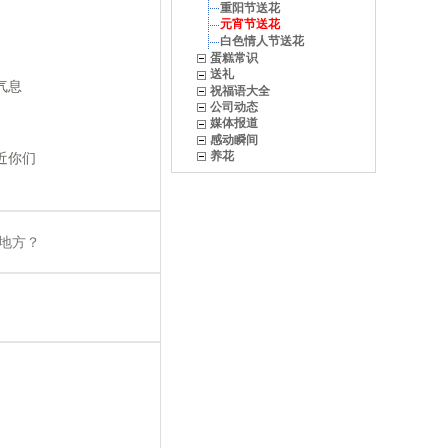
重阳节送花
元宵节送花
白色情人节送花
蛋糕常识
送礼
气息
祝福语大全
公司动态
媒体报道
感动瞬间
养花
近你们
地方？