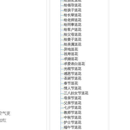
给朋友送花
给领导送花
给孩子送花
给长辈送花
给老师送花
给同事送花
给客户送花
给父母送花
给妻子送花
给亲属送花
异地送花
祝寿送花
求婚送花
求爱表白送花
光棍节送花
感恩节送花
圣诞节送花
春节送花
情人节送花
三八妇女节送花
母亲节送花
父亲节送花
七夕节送花
教师节送花
空气更
中秋节送花
如红
护士节送花
端午节送花