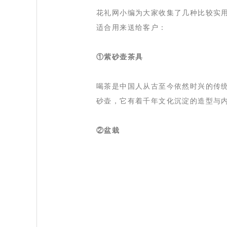
 花礼网小编为大家收集了几种比较实
适合用来送给客户：
①紫砂壶茶具
 喝茶是中国人从古至今依然时兴的传
砂壶，它有着千年文化沉淀的造型与
②盆栽