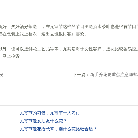
其所好，买好酒好茶送上，在元宵节这样的节日里送酒水茶叶也是很有节日
仅在包装上很上档次，送出去也很讨客户喜欢。
择以外，也可以送鲜花工艺品等等，尤其是对于女性客户，送花比较容易拉
礼网上搜索！
安
下一篇：
新手养花要重点注意哪些
 ·
元宵节的习俗，元宵节十大习俗
 ·
元宵节送女朋友什么花？
 ·
元宵节送花给长辈，选什么花比较合适？