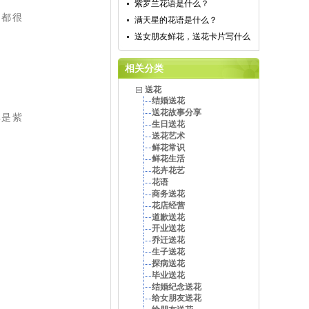
紫罗兰花语是什么？
，都很
满天星的花语是什么？
送女朋友鲜花，送花卡片写什么
相关分类
送花
结婚送花
送花故事分享
其是紫
生日送花
送花艺术
鲜花常识
鲜花生活
花卉花艺
花语
商务送花
花店经营
道歉送花
开业送花
乔迁送花
生子送花
探病送花
毕业送花
结婚纪念送花
给女朋友送花