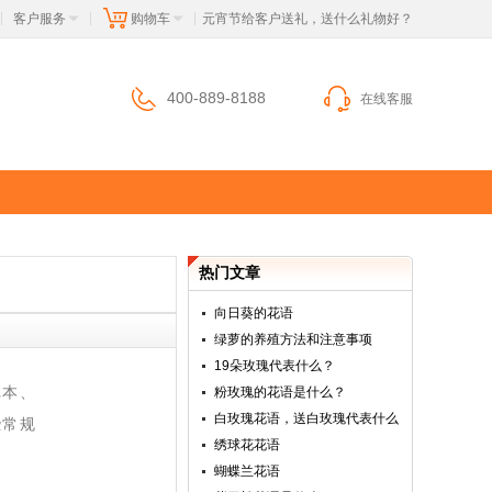
客户服务
购物车
 元宵节给客户送礼，送什么礼物好？
|
|
|
400-889-8188
在线客服
热门文章
向日葵的花语
绿萝的养殖方法和注意事项
19朵玫瑰代表什么？
记本、
粉玫瑰的花语是什么？
白玫瑰花语，送白玫瑰代表什么
些常规
绣球花花语
蝴蝶兰花语