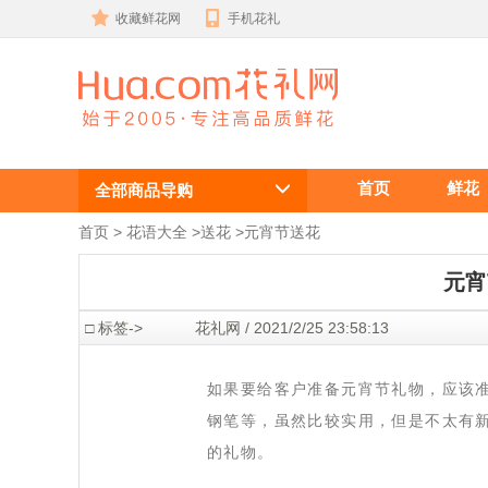
收藏鲜花网
手机花礼
元宵节送花 ,
首页
鲜花
元宵节送礼物
全部商品导购
, 元宵节给客
首页
 >
花语大全
 >
送花
 >
元宵节送花
户送礼
元宵
 □ 标签->
 花礼网 / 2021/2/25 23:58:13
 如果要给客户准备元宵节礼物，应该
钢笔等，虽然比较实用，但是不太有
的礼物。