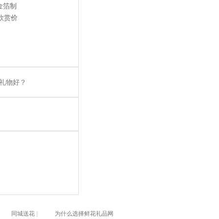
金箔制
欣赏价
礼物好？
同城送花
|
为什么选择鲜花礼品网