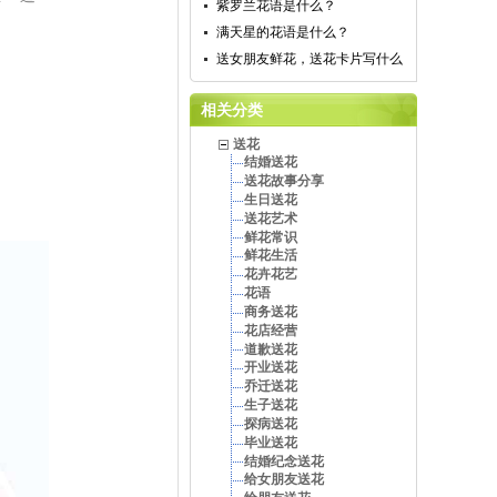
紫罗兰花语是什么？
满天星的花语是什么？
送女朋友鲜花，送花卡片写什么
相关分类
送花
结婚送花
送花故事分享
生日送花
送花艺术
鲜花常识
鲜花生活
花卉花艺
花语
商务送花
花店经营
道歉送花
开业送花
乔迁送花
生子送花
探病送花
毕业送花
结婚纪念送花
给女朋友送花