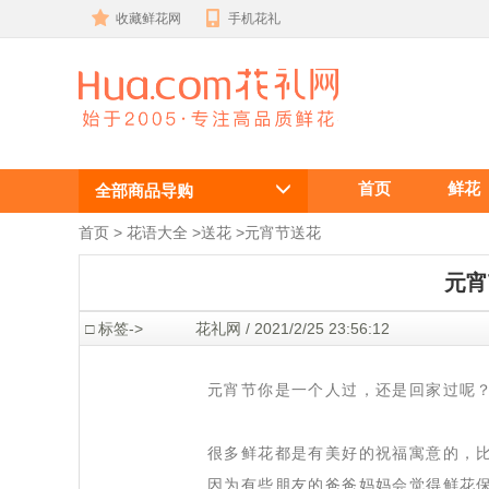
收藏鲜花网
手机花礼
元宵节送花 ,
首页
鲜花
元宵节送礼物
全部商品导购
, 元宵节给妈
首页
 >
花语大全
 >
送花
 >
元宵节送花
妈送花
元宵
 □ 标签->
 花礼网 / 2021/2/25 23:56:12
 元宵节你是一个人过，还是回家过呢
 很多鲜花都是有美好的祝福寓意的，
因为有些朋友的爸爸妈妈会觉得鲜花