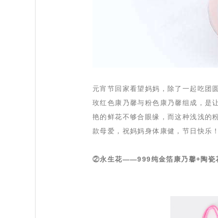
 元宵节回家看望妈妈，除了一起吃团
玫红色康乃馨与粉色康乃馨组成，是
艳的鲜花不够合眼缘，而这种浅浅的
款母爱，祝妈妈身体康健，节日快乐
②永生花——999纯金箔康乃馨+陶瓷