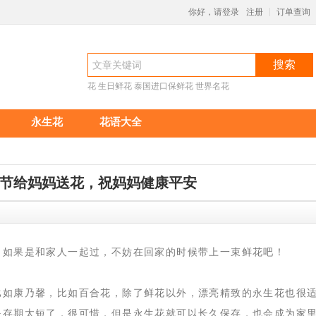
你好，请登录
注册
订单查询
|
搜索
花
生日鲜花
泰国进口保鲜花
世界名花
永生花
花语大全
节给妈妈送花，祝妈妈健康平安
？如果是和家人一起过，不妨在回家的时候带上一束鲜花吧！
比如康乃馨，比如百合花，除了鲜花以外，漂亮精致的永生花也很
保存期太短了，很可惜，但是永生花就可以长久保存，也会成为家