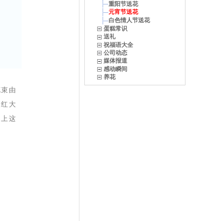
重阳节送花
元宵节送花
白色情人节送花
蛋糕常识
送礼
祝福语大全
公司动态
媒体报道
感动瞬间
养花
花束由
大红大
送上这