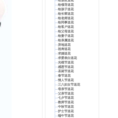
给朋友送花
给领导送花
给孩子送花
给长辈送花
给老师送花
给同事送花
给客户送花
给父母送花
给妻子送花
给亲属送花
异地送花
祝寿送花
求婚送花
求爱表白送花
光棍节送花
感恩节送花
圣诞节送花
春节送花
情人节送花
三八妇女节送花
母亲节送花
父亲节送花
七夕节送花
教师节送花
中秋节送花
护士节送花
端午节送花