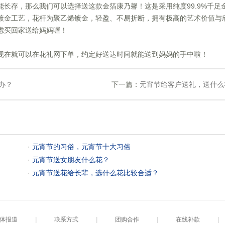
能长存，那么我们可以选择送这款金箔康乃馨！这是采用纯度99.9%千足
镀金工艺，花杆为聚乙烯镀金，轻盈、不易折断，拥有极高的艺术价值与
虑买回家送给妈妈喔！
，现在就可以在花礼网下单，约定好送达时间就能送到妈妈的手中啦！
办？
下一篇：
元宵节给客户送礼，送什么
 ·
元宵节的习俗，元宵节十大习俗
 ·
元宵节送女朋友什么花？
 ·
元宵节送花给长辈，选什么花比较合适？
体报道
|
联系方式
|
团购合作
|
在线补款
|