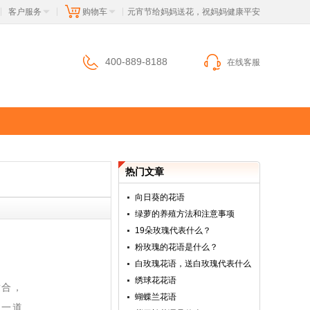
客户服务
购物车
 元宵节给妈妈送花，祝妈妈健康平安
|
|
|
400-889-8188
在线客服
热门文章
向日葵的花语
绿萝的养殖方法和注意事项
19朵玫瑰代表什么？
粉玫瑰的花语是什么？
白玫瑰花语，送白玫瑰代表什么
绣球花花语
适合，
蝴蝶兰花语
里一道