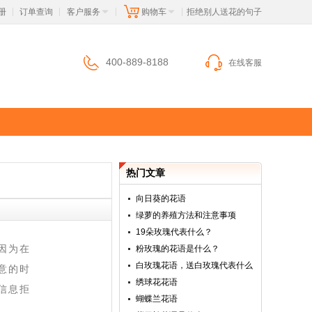
册
订单查询
客户服务
购物车
 拒绝别人送花的句子
|
|
|
|
400-889-8188
在线客服
热门文章
向日葵的花语
绿萝的养殖方法和注意事项
19朵玫瑰代表什么？
因为在
粉玫瑰的花语是什么？
白玫瑰花语，送白玫瑰代表什么
意的时
绣球花花语
信息拒
蝴蝶兰花语