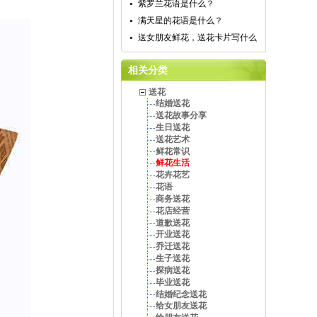
紫罗兰花语是什么？
满天星的花语是什么？
送女朋友鲜花，送花卡片写什么
相关分类
送花
结婚送花
送花故事分享
生日送花
送花艺术
鲜花常识
鲜花生活
花卉花艺
花语
商务送花
花店经营
道歉送花
开业送花
乔迁送花
生子送花
探病送花
毕业送花
结婚纪念送花
给女朋友送花