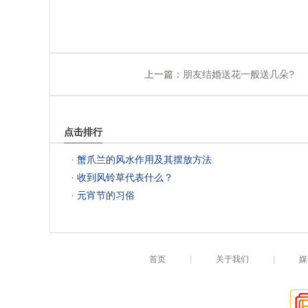
上一篇：
朋友结婚送花一般送几朵?
点击排行
 ·
蟹爪兰的风水作用及其摆放方法
 ·
收到风铃草代表什么？
 ·
元宵节的习俗
首页
|
关于我们
|
媒