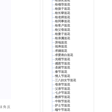
给朋友送花
给领导送花
给孩子送花
给长辈送花
给老师送花
给同事送花
给客户送花
给父母送花
给妻子送花
给亲属送花
异地送花
祝寿送花
求婚送花
求爱表白送花
光棍节送花
感恩节送花
圣诞节送花
春节送花
情人节送花
三八妇女节送花
母亲节送花
父亲节送花
七夕节送花
教师节送花
中秋节送花
护士节送花
抹角反
端午节送花