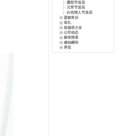
重阳节送花
元宵节送花
白色情人节送花
蛋糕常识
送礼
祝福语大全
公司动态
媒体报道
感动瞬间
养花