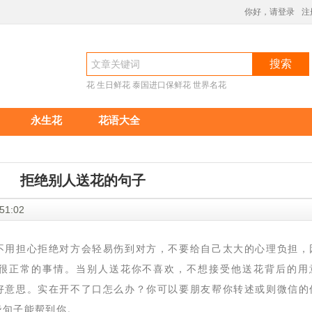
你好，请登录
注
搜索
花
生日鲜花
泰国进口保鲜花
世界名花
永生花
花语大全
拒绝别人送花的句子
21:51:02
不用担心拒绝对方会轻易伤到对方，不要给自己太大的心理负担，
很正常的事情。当别人送花你不喜欢，不想接受他送花背后的用
好意思。实在开不了口怎么办？你可以要朋友帮你转述或则微信的
些句子能帮到你。