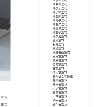
给朋友送花
给领导送花
给孩子送花
给长辈送花
给老师送花
给同事送花
给客户送花
给父母送花
给妻子送花
给亲属送花
异地送花
祝寿送花
求婚送花
求爱表白送花
光棍节送花
感恩节送花
圣诞节送花
春节送花
情人节送花
三八妇女节送花
母亲节送花
父亲节送花
七夕节送花
教师节送花
中秋节送花
订不到
护士节送花
保花束
端午节送花