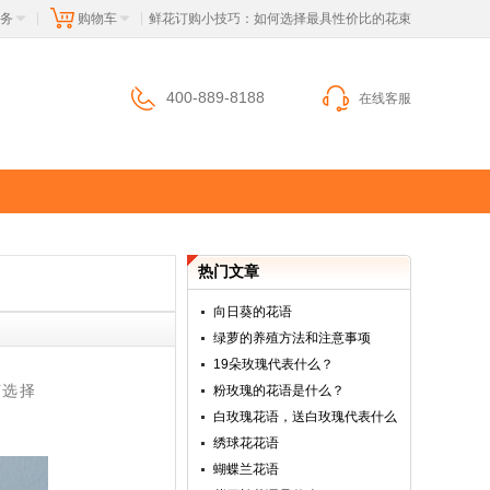
务
购物车
 鲜花订购小技巧：如何选择最具性价比的花束
|
|
400-889-8188
在线客服
热门文章
向日葵的花语
绿萝的养殖方法和注意事项
19朵玫瑰代表什么？
何选择
粉玫瑰的花语是什么？
白玫瑰花语，送白玫瑰代表什么
绣球花花语
蝴蝶兰花语