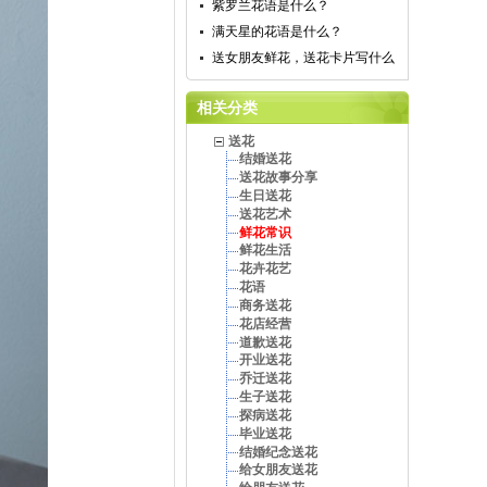
紫罗兰花语是什么？
满天星的花语是什么？
送女朋友鲜花，送花卡片写什么
相关分类
送花
结婚送花
送花故事分享
生日送花
送花艺术
鲜花常识
鲜花生活
花卉花艺
花语
商务送花
花店经营
道歉送花
开业送花
乔迁送花
生子送花
探病送花
毕业送花
结婚纪念送花
给女朋友送花