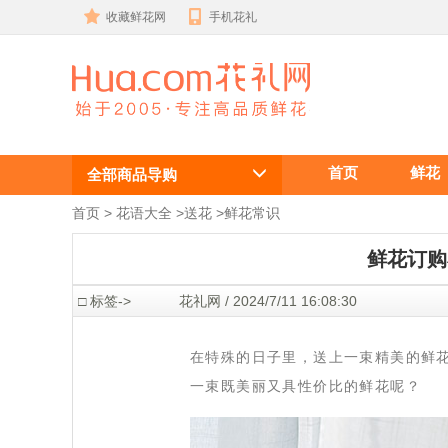
收藏鲜花网
手机花礼
鲜花常识
首页
鲜花
全部商品导购
首页
 >
花语大全
 >
送花
 >
鲜花常识
 鲜花订
 □ 标签->
 花礼网 / 2024/7/11 16:08:30
 在特殊的日子里，送上一束精美的鲜
一束既美丽又具性价比的鲜花呢？