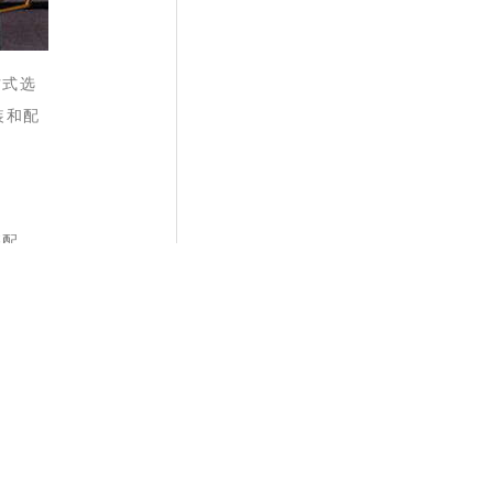
方式选
装和配
搭配，
还能确
个性化
一个特