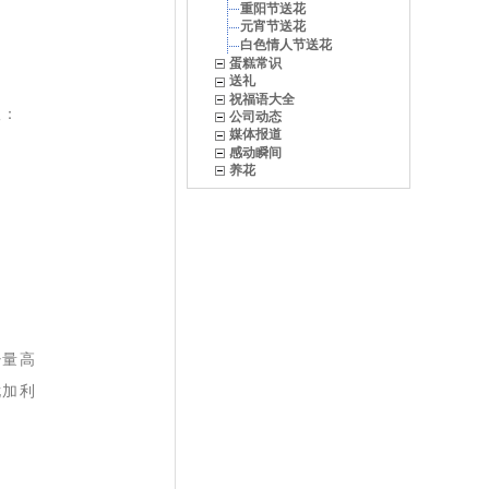
重阳节送花
元宵节送花
白色情人节送花
蛋糕常识
送礼
祝福语大全
议：
公司动态
媒体报道
感动瞬间
养花
少量高
尤加利