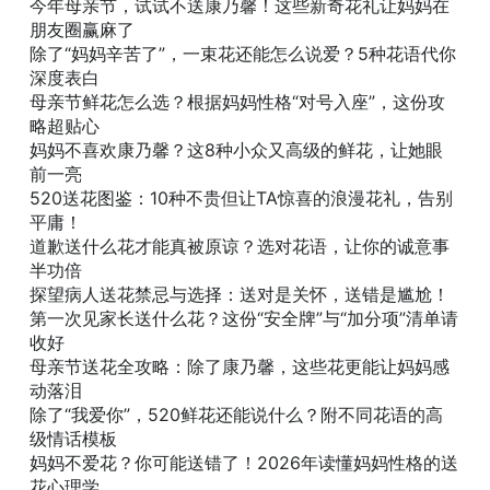
今年母亲节，试试不送康乃馨！这些新奇花礼让妈妈在
朋友圈赢麻了
除了“妈妈辛苦了”，一束花还能怎么说爱？5种花语代你
深度表白
母亲节鲜花怎么选？根据妈妈性格“对号入座”，这份攻
略超贴心
妈妈不喜欢康乃馨？这8种小众又高级的鲜花，让她眼
前一亮
520送花图鉴：10种不贵但让TA惊喜的浪漫花礼，告别
平庸！
道歉送什么花才能真被原谅？选对花语，让你的诚意事
半功倍
探望病人送花禁忌与选择：送对是关怀，送错是尴尬！
第一次见家长送什么花？这份“安全牌”与“加分项”清单请
收好
母亲节送花全攻略：除了康乃馨，这些花更能让妈妈感
动落泪
除了“我爱你”，520鲜花还能说什么？附不同花语的高
级情话模板
妈妈不爱花？你可能送错了！2026年读懂妈妈性格的送
花心理学