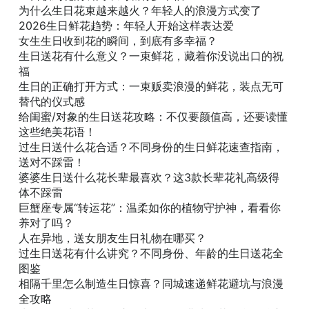
为什么生日花束越来越火？年轻人的浪漫方式变了
2026生日鲜花趋势：年轻人开始这样表达爱
女生生日收到花的瞬间，到底有多幸福？
生日送花有什么意义？一束鲜花，藏着你没说出口的祝
福
生日的正确打开方式：一束贩卖浪漫的鲜花，装点无可
替代的仪式感
给闺蜜/对象的生日送花攻略：不仅要颜值高，还要读懂
这些绝美花语！
过生日送什么花合适？不同身份的生日鲜花速查指南，
送对不踩雷！
婆婆生日送什么花长辈最喜欢？这3款长辈花礼高级得
体不踩雷
巨蟹座专属“转运花”：温柔如你的植物守护神，看看你
养对了吗？
人在异地，送女朋友生日礼物在哪买？
过生日送花有什么讲究？不同身份、年龄的生日送花全
图鉴
相隔千里怎么制造生日惊喜？同城速递鲜花避坑与浪漫
全攻略