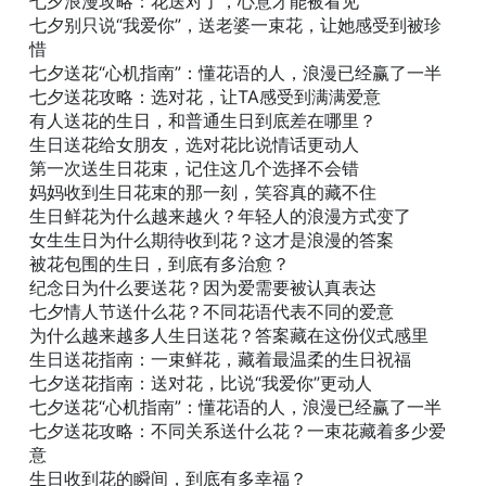
七夕浪漫攻略：花送对了，心意才能被看见
七夕别只说“我爱你”，送老婆一束花，让她感受到被珍
惜
七夕送花“心机指南”：懂花语的人，浪漫已经赢了一半
七夕送花攻略：选对花，让TA感受到满满爱意
有人送花的生日，和普通生日到底差在哪里？
生日送花给女朋友，选对花比说情话更动人
第一次送生日花束，记住这几个选择不会错
妈妈收到生日花束的那一刻，笑容真的藏不住
生日鲜花为什么越来越火？年轻人的浪漫方式变了
女生生日为什么期待收到花？这才是浪漫的答案
被花包围的生日，到底有多治愈？
纪念日为什么要送花？因为爱需要被认真表达
七夕情人节送什么花？不同花语代表不同的爱意
为什么越来越多人生日送花？答案藏在这份仪式感里
生日送花指南：一束鲜花，藏着最温柔的生日祝福
七夕送花指南：送对花，比说“我爱你”更动人
七夕送花“心机指南”：懂花语的人，浪漫已经赢了一半
七夕送花攻略：不同关系送什么花？一束花藏着多少爱
意
生日收到花的瞬间，到底有多幸福？