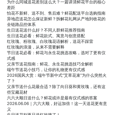
为什么同城送花差别这么大？一篇讲清鲜花平台的核心
差距
怕花不新鲜、送不到、售后难？鲜花配送平台选购指南
异地恋送花怎么保证新鲜？拆解花礼网从产地到收花的
全链路品控体系
生日送花送什么好？不同人群鲜花推荐指南
生日送花必看：鲜花款式、寓意与创意搭配
红玫瑰、粉玫瑰、白玫瑰花语解析，送花不踩雷
红玫瑰的浪漫，从来不需要解释
节日送花必看：鲜花与永生花挑选攻略，选对了更有仪
式感
父亲节送花指南：鲜花、永生花挑选技巧全解析
端午节送花小技巧，让你的礼物更有仪式感
2026国风大赏：端午节新中式“艾草花束”为什么突然火
了？
父亲节送什么花最合适？除了向日葵和黄玫瑰，还有这
些宝藏花材
六六大顺日送什么？鲜花或许是最有仪式感的答案
2026.06.06｜六六大顺，好运加倍！这一天送花更有意
义
生日送花别再只送红玫瑰了！