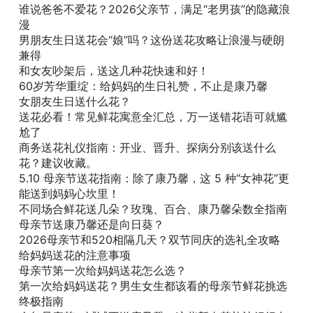
谁说爸爸不爱花？2026父亲节，满足“老男孩”的隐藏浪
漫
男朋友生日送花会“娘”吗？这份送花攻略让浪漫与硬朗
兼得
和女友吵架后，送这几种花快速和好！
60岁芳华重绽：给妈妈的生日礼赞，不止是康乃馨
女朋友生日送什么花？
送花必看！常见鲜花寓意全汇总，万一送错花语可就尴
尬了
商务送花礼仪指南：开业、晋升、探病分别该送什么
花？建议收藏。
5.10 母亲节送花指南：除了康乃馨，这 5 种“女神花”更
能送到妈妈心坎里！
不同场合鲜花送几朵？玫瑰、百合、康乃馨朵数全指南
母亲节送康乃馨还是向日葵？
2026母亲节和520相隔几天？双节同庆的选礼全攻略
给妈妈送花的注意事项
母亲节第一次给妈妈送花怎么选？
第一次给妈妈送花？男生女生都该看的母亲节鲜花挑选
终极指南