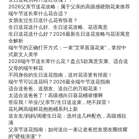
2026父亲节送花攻略：属于父亲的高级感硬朗花束推荐
端午节送长辈什么花合适？
女朋友过生日送什么花有惊喜？
生日送花送什么好、生日送花攻略、花语寓意
生日送花送什么好？2026最新生日送花攻略与花语寓意
全解析
端午节的正确打开方式：一束“艾草菖蒲花束”，拿捏中
式新文人美学
2026端午节送长辈什么花？盘点5款寓意安康、适合送
父母的端午鲜花
不同身份的生日送花指南，送对花语更有排面！
端午节可以送花吗？2026最全端午节送花指南
适合送爸爸、送朋友、送自己的万能花束！
太适合送爸爸了！高级感向日葵花桶谁懂啊
答应我！毕业/父亲节/生日送这束，绝不踩雷！
花礼网高端鲜花抱抱桶系列上新
送女友/妈妈/闺蜜生日花：选对这几种配色，高级感拉
满
父亲节送花指南：如何送出一束让老爸想发朋友圈炫耀
的“硬核浪漫”？