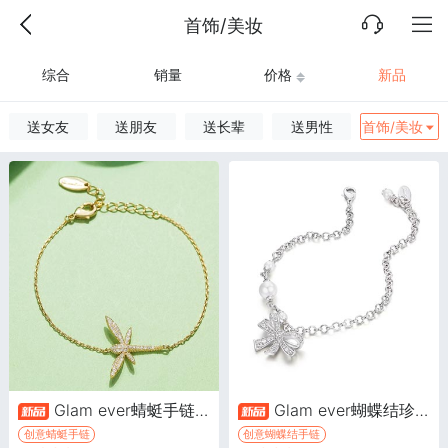
首饰/美妆
综合
销量
价格
新品
送女友
送朋友
送长辈
送男性
首饰/美妆
Glam ever蜻蜓手链银色Dragonfly Bracelet·Collection系列
Glam ever蝴蝶结珍珠吊坠手链·Glover系列
创意蜻蜓手链
创意蝴蝶结手链