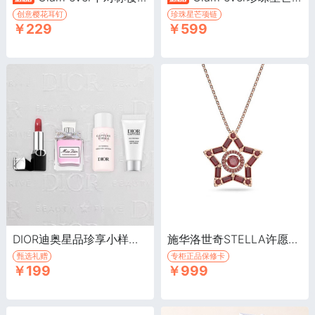
创意樱花耳钉
珍珠星芒项链
￥229
￥599
DIOR迪奥星品珍享小样套装·礼盒内含4款星品珍享护肤品
施华洛世奇STELLA许愿星项链/红色 ·“心”运星链坠
甄选礼赠
专柜正品保修卡
￥199
￥999