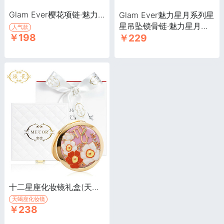
Glam Ever樱花项链·魅力星月系列
Glam Ever魅力星月系列星
星吊坠锁骨链·魅力星月系
人气款
￥198
￥229
列
十二星座化妆镜礼盒(天蝎座)·精品天蝎座化妆镜
天蝎座化妆镜
￥238