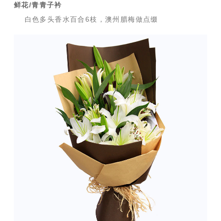
鲜花/青青子衿
白色多头香水百合6枝，澳州腊梅做点缀