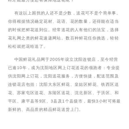
样才能最方便还有保障地送花呢？
有这以上困扰的人还不是少数，送花可不是个简单事。
你得根据情况确定花材、花语、花的数量，还得能在适当
的时候把鲜花送到位。经常送花的人有他们的法宝，选择
花礼网之类的鲜花速递网站。数百种鲜花任你挑选，轻轻
松松就把花给送了。
中国鲜花礼品网于2005年设立沈阳连锁店，至今经营
已逾10年，成为沈阳地区网上订花送花的领跑者：专业提
供沈阳网上订花，沈阳送花服务，方便快捷，配送范围及
连锁花店包括：沈阳大东区鲜花、皇姑区鲜花、铁西区送
花、苏家屯区送花、东陵区送花、沈北新区、于洪区、和
平区、康平县等9区、3县及1个县级市，最快3小时可将最
新鲜的、高品质的精品鲜花送货上门。