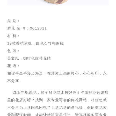
类 别：
鲜花 编 号：9012011
材 料：
19枝香槟玫瑰，白色石竹梅围绕
包 装：
英文纸，咖啡色缎带花结
花 语：
和你手牵手漫步海边，在沙滩上画两颗心，心心相印，永
不分离。
沈阳异地送花，哪个鲜花网比较好啊？沈阳鲜花速递那
里的花店好呀？找到一家专业可靠的鲜花网站，相信您就
不会再为上述问题困扰了！送花送的是祝福，保证鲜花质
量和配送时间，才能让情谊完美传达，请选择服务更专业