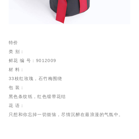
特价
类 别：
鲜花 编 号：9012009
材 料：
33枝红玫瑰，石竹梅围绕
包 装：
黑色条纹纸，红色缎带花结
花 语：
只想和你忘掉一切烦恼，尽情沉醉在最浪漫的气氛中。