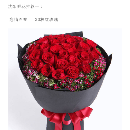
沈阳鲜花推荐一：
忘情巴黎----33枝红玫瑰