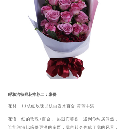
呼和浩特鲜花推荐二：缘份
花材：11枝红玫瑰,2枝白香水百合,黄莺丰满
花语：
红的玫瑰+百合， 热烈而馨香，遇到你纯属偶然，
谁能说清比缘份更深的东西，我的转身你成了我的风景，