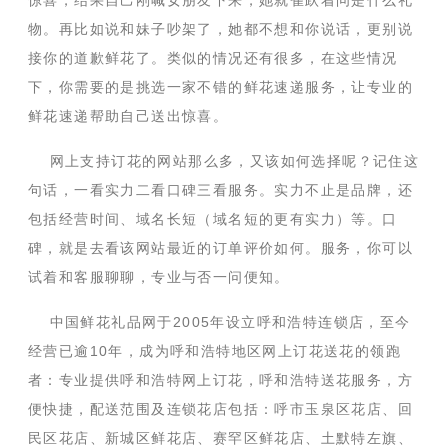
惊喜，结果自己刚喊女朋友下来，她就雀跃着问是什么礼
物。再比如说和妹子吵架了，她都不想和你说话，更别说
接你的道歉鲜花了。类似的情况还有很多，在这些情况
下，你需要的是挑选一家不错的鲜花速递服务，让专业的
鲜花速递帮助自己送出惊喜。
网上支持订花的网站那么多，又该如何选择呢？记住这
句话，一看实力二看口碑三看服务。实力不止是品牌，还
包括经营时间、域名长短（域名短的更有实力）等。口
碑，就是去看该网站最近的订单评价如何。服务，你可以
试着和客服聊聊，专业与否一问便知。
中国鲜花礼品网于2005年设立呼和浩特连锁店，至今
经营已逾10年，成为呼和浩特地区网上订花送花的领跑
者：专业提供呼和浩特网上订花，呼和浩特送花服务，方
便快捷，配送范围及连锁花店包括：呼市玉泉区花店、回
民区花店、新城区鲜花店、赛罕区鲜花店、土默特左旗、