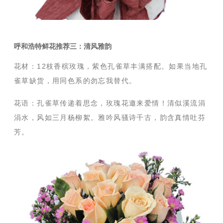
呼和浩特鲜花推荐三：清风雅韵
花材：12枝香槟玫瑰，紫色孔雀草丰满搭配。如果当地孔
雀草缺货，用同色系的勿忘我替代。
花语：
孔雀草传递着思念，玫瑰花邀来爱情！清似溪流涓
涓水，风如三月杨柳絮。雅吟风骚诗千古，韵含真情吐芬
芳。