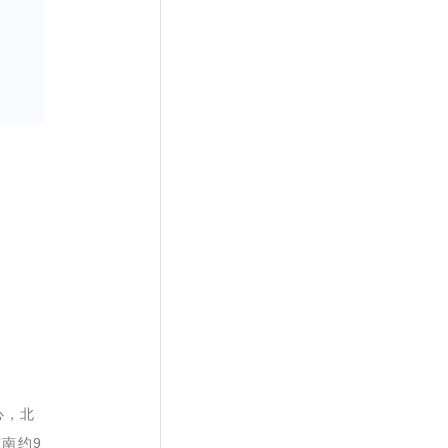
心，北
南约9