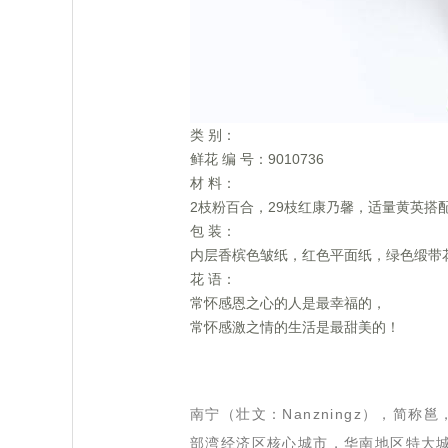
 类 别：
 鲜花 编 号：9010736
 材 料：
 2枝粉百合，29枝红康乃馨，适量黄英搭
 包 装：
 内层香槟色皱纸，红色平面纸，绿色缎带
 花 语：
 常怀感恩之心的人是最幸福的，
 常怀感激之情的生活是最甜美的！
 南宁（壮文：Nanzningz），
部湾经济区核心城市，华南地区特大