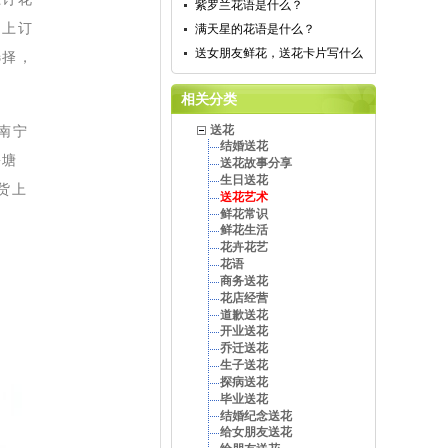
紫罗兰花语是什么？
网上订
满天星的花语是什么？
送女朋友鲜花，送花卡片写什么
选择，
相关分类
南宁
送花
结婚送花
乡塘
送花故事分享
生日送花
货上
送花艺术
鲜花常识
鲜花生活
花卉花艺
花语
商务送花
花店经营
道歉送花
开业送花
乔迁送花
生子送花
探病送花
毕业送花
结婚纪念送花
给女朋友送花