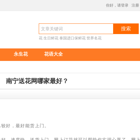
你好，请登录
注册
搜索
花
生日鲜花
泰国进口保鲜花
世界名花
永生花
花语大全
南宁送花网哪家最好？
9:17
比较好，最好能货上门。
量好，速度快，送货上门，网上订花就可以帮助你实现心愿了。网