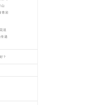
青山
撷青岩
花送
地传递
好？