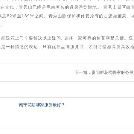
。在古代，青秀山已经是邕南著名的避暑游览胜地。 青秀山景区由
高度82米至189米之间。青秀山除保护和修复原有的古迹如董泉、
点。
站能送花上门？要解决以上疑问, 选择一家可靠的鲜花网是关键。送
也是一种情感的表达，只有优质品牌服务商，才能将情感高质高效
下一篇：
贵阳鲜花网哪家服务最
 ·
南宁花店哪家服务最好？