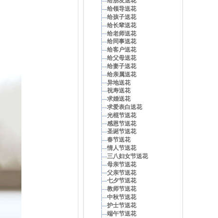
给朋友送花
给领导送花
给孩子送花
给长辈送花
给老师送花
给同事送花
给客户送花
给父母送花
给妻子送花
给亲属送花
异地送花
祝寿送花
求婚送花
求爱表白送花
光棍节送花
感恩节送花
圣诞节送花
春节送花
情人节送花
三八妇女节送花
母亲节送花
父亲节送花
七夕节送花
教师节送花
中秋节送花
护士节送花
端午节送花