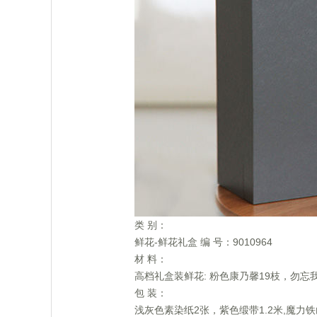
 类 别：
 鲜花-鲜花礼盒 编 号：9010964
 材 料：
 高档礼盒装鲜花: 粉色康乃馨19枝，勿忘我
 包 装：
 浅灰色素染纸2张，紫色缎带1.2米,魔力