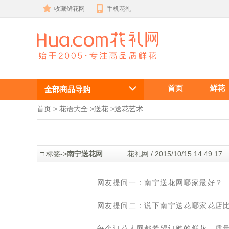
收藏鲜花网
手机花礼
南宁送花网哪
首页
鲜花
家最好？
全部商品导购
首页
 >
花语大全
 >
送花
 >
送花艺术
 □ 标签->
南宁送花网
 花礼网 / 2015/10/15 14:4
 网友提问一：南宁送花网哪家最好？
 网友提问二：说下南宁送花哪家花店
 每个订花人网都希望订购的鲜花，质