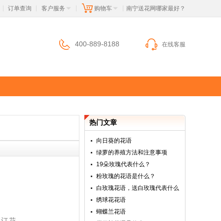
订单查询
客户服务
购物车
 南宁送花网哪家最好？
|
|
|
|
400-889-8188
在线客服
热门文章
向日葵的花语
绿萝的养殖方法和注意事项
19朵玫瑰代表什么？
粉玫瑰的花语是什么？
白玫瑰花语，送白玫瑰代表什么
绣球花花语
蝴蝶兰花语
上订花