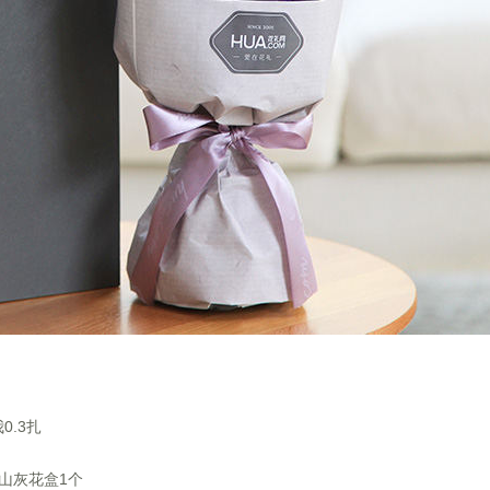
0.3扎
铁山灰花盒1个