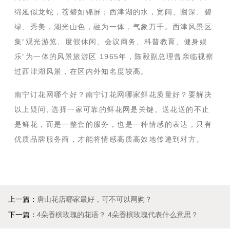
绵延似龙蛇，苍碧如锦屏；西津湖的水，宽阔、幽深、碧
绿、秀美，湖光山色，融为一体，气象万千。西津风景区
集“观光游览、度假休闲、会议商务、科普教育、健身娱
乐”为一体的风景旅游区 1965年，陈毅副总理曾亲临视察
过西津湖风景，在区内外知名度较高。
南宁订花网哪个好？南宁订花网哪家鲜花质量好？要解决
以上疑问, 选择一家可靠的鲜花网是关键。送花送的不止
是鲜花，而是一整套的服务，也是一种情感的表达，只有
优质品牌服务商，才能将情感高质高效地传递到对方。
上一篇：
唐山花店哪家最好，可不可以网购？
下一篇：
4朵香槟玫瑰的花语？ 4朵香槟玫瑰代表什么意思？