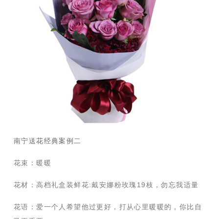
南宁送花经典案例二
花束：暖暖
花材：高档礼盒装鲜花:戴安娜粉玫瑰19枝，勿忘我适量
花语：爱一个人希望他过更好，打从心里暖暖的，你比自