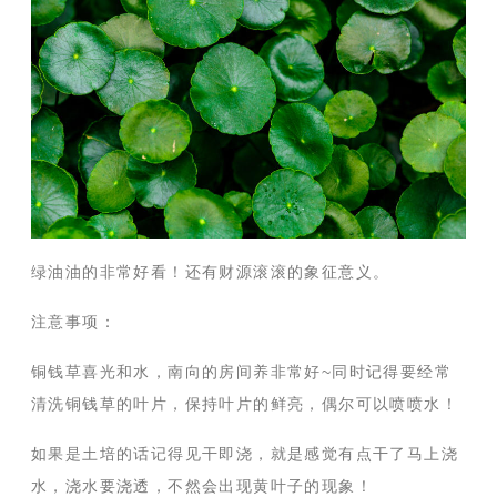
绿油油的非常好看！还有财源滚滚的象征意义。
注意事项：
铜钱草喜光和水，南向的房间养非常好~同时记得要经常
清洗铜钱草的叶片，保持叶片的鲜亮，偶尔可以喷喷水！
如果是土培的话记得见干即浇，就是感觉有点干了马上浇
水，浇水要浇透，不然会出现黄叶子的现象！