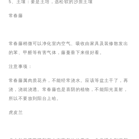
5、土壤：要是土培，选松软的沙质土壤
常春藤
常春藤稍微可以净化室内空气、吸收由家具及装修散发出
的苯、甲醛等有害气体，藤蔓垂下来很好看。
注意事项：
常春藤属肉质花卉，不能经常浇水。应该等盆土干了，再
浇，浇就浇透。常春藤也是喜阴的植物，不能阳光直射，
所以不要放到阳台上哈。
虎皮兰