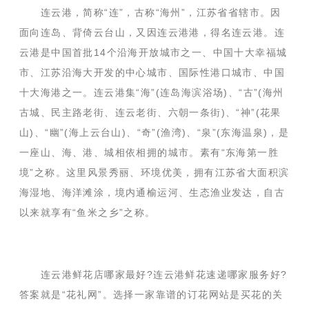
连云港，简称“连”，古称“海州”，江苏省省辖市。因
面向连岛、背倚云台山，又因连云港港，得名连云港。连
云港是中国首批14个沿海开放城市之一、中国十大幸福城
市、江苏沿海大开发的中心城市、国际性港口城市、中国
十大海港之一。连云港集“海”(连岛海滨浴场)、“古”(海州
古城、民主路老街、连云老街、六朝一条街)、“神”(花果
山)、“幽”(海上云台山)、“奇”(渔湾)、“泉”(东海温泉)，是
一座山、海、港、城相依相拥的城市。素有“东海第一胜
境”之称。这里风景秀丽、环境优美，拥有江苏省大面积滨
海湿地、海洋滩涂，境内通榆运河、生态渔业发达，自古
以来就享有“鱼米之乡”之称。
连云港鲜花店哪家最好?连云港鲜花速递哪家服务好?
答案就是“花礼网”。选择一家靠谱的订花网站是买花的关