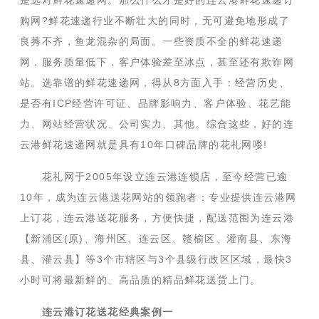
是选对鲜花速递网。那么什么才是好的连云港鲜花速递订
购网?鲜花速递行业不断壮大的同时，无可避免地形成了
良莠不齐，鱼龙混杂的局面。一些资质不全的鲜花速递
网，服务质量低下，客户体验差至冰点，甚至还有欺诈网
站。选靠谱的鲜花速递网，得从8方面入手：经营历史、
是否有ICP经营许可证、品牌影响力、客户体验、花艺能
力、网站经营状况、公司实力、其他。综合这些，好的连
云港鲜花速递网就是具有10年口碑品牌的花礼网喽!
花礼网于2005年设立连云港连锁店，至今经营已逾
10年，成为连云港送花网站的领跑者：专业提供连云港网
上订花，连云港送花服务，方便快捷，配送范围为连云港
【新浦区(原)、海州区、连云区、赣榆区、灌南县、东海
县、灌云县】等3个市辖区与3个县级行政区区域，最快3
小时可将最新鲜的、高品质的精品鲜花送货上门。
连云港订花送花经典案例一