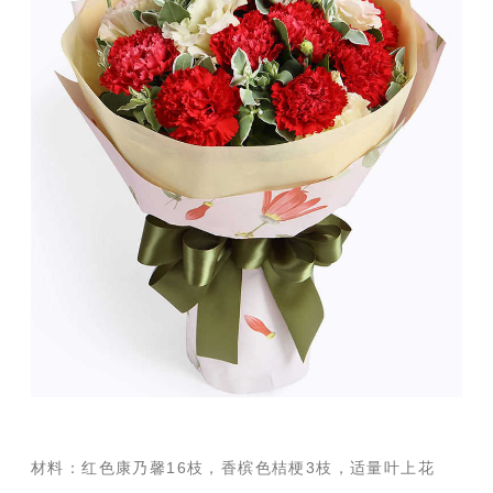
材料：红色康乃馨16枝，香槟色桔梗3枝，适量叶上花