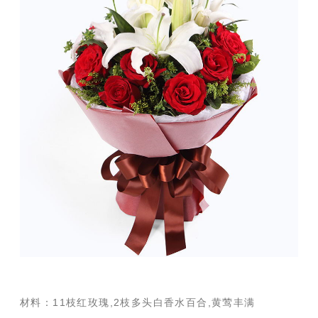
材料：11枝红玫瑰,2枝多头白香水百合,黄莺丰满