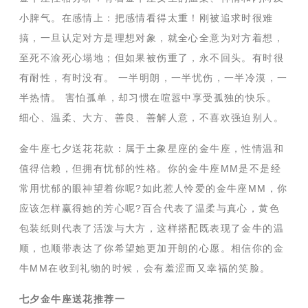
小脾气。在感情上：把感情看得太重！刚被追求时很难
搞，一旦认定对方是理想对象，就全心全意为对方着想，
至死不渝死心塌地；但如果被伤重了，永不回头。有时很
有耐性，有时没有。 一半明朗，一半忧伤，一半冷漠，一
半热情。 害怕孤单，却习惯在喧嚣中享受孤独的快乐。
细心、温柔、大方、善良、善解人意，不喜欢强迫别人。
金牛座七夕送花花款：属于土象星座的金牛座，性情温和
值得信赖，但拥有忧郁的性格。你的金牛座MM是不是经
常用忧郁的眼神望着你呢?如此惹人怜爱的金牛座MM，你
应该怎样赢得她的芳心呢?百合代表了温柔与真心，黄色
包装纸则代表了活泼与大方，这样搭配既表现了金牛的温
顺，也顺带表达了你希望她更加开朗的心愿。相信你的金
牛MM在收到礼物的时候，会有羞涩而又幸福的笑脸。
七夕金牛座送花推荐一