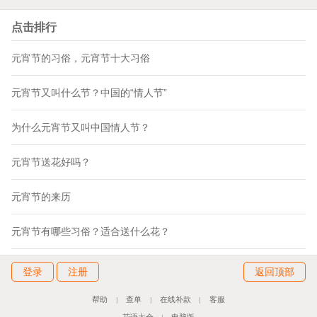
点击排行
元宵节的习俗，元宵节十大习俗
元宵节又叫什么节？中国的“情人节”
为什么元宵节又叫中国情人节？
元宵节送花好吗？
元宵节的来历
元宵节有哪些习俗？适合送什么花？
登录
注册
返回顶部
帮助
查单
在线补款
客服
|
|
|