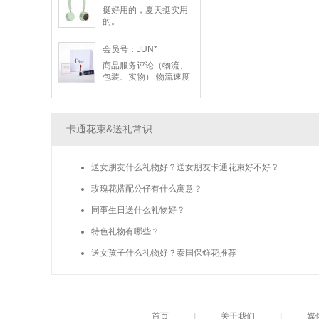
挺好用的，夏天挺实用
的。
会员号：JUN*
商品服务评论（物流、
包装、实物） 物流速度
超乎想象！7月1日晚上
17:00网上下单，当晚在
深圳发货，。7月3日早
上9:58就送到上海了，
卡通花束&送礼常识
跨省只用了不到两天，
包装完好无损，时效性
非常棒。收到后拆开很
送女朋友什么礼物好？送女朋友卡通花束好不好？
惊喜——DIOR专属礼盒
质感高级，丝带精致，
玫瑰花搭配公仔有什么寓意？
实物和网页图片完全一
致，口红#999丝绒哑光
同事生日送什么礼物好？
颜色纯正，花漾淡香水
的香味也特别好闻。礼
特色礼物有哪些？
盒内还洒了淡淡香氛，
每个细节都很到位，完
送女孩子什么礼物好？泰国保鲜花推荐
全配得上迪奥的品牌调
性，品质满分！
首页
|
关于我们
|
媒