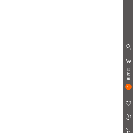
购
物
车
0