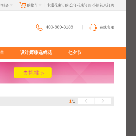
户服务
购物车
 卡通花束订购,公仔花束订购,小熊花束订购
|
|
400-889-8188
在线客服
全
设计师臻选鲜花
七夕节
1
/1