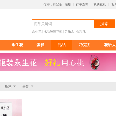
你好，请登录
注册
订单查询
我的花礼
客
|
|
|
搜索
永生花
 |
水晶玻璃花瓶
 |
音乐盒
 |
金玫瑰
永生花
蛋糕
礼品
巧克力
花语大
价格
最新