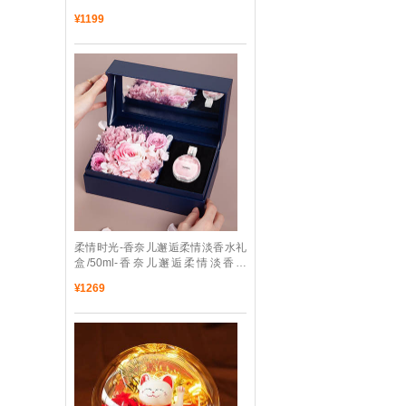
礼盒，施华洛世奇首饰新年热卖款
¥
1199
 柔情时光-香奈儿邂逅柔情淡香水礼
盒/50ml-香奈儿邂逅柔情淡香水
50ml
¥
1269