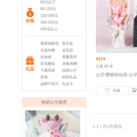
80元以下
80-150元
150-300元
价格
300-500元
500元以上
泰国保鲜花
音乐盒
水晶内雕
金箔花
化妆镜
香薰系列
¥
119
音乐睡枕
花瓶/相框
 已售 85 件
礼品
卡通花束
品牌公仔
 公仔/爱丽丝仙境-公
首饰
创意礼品
品牌巧克力
礼品卡
收藏
热销公仔推荐
1-1 / 共1件商品