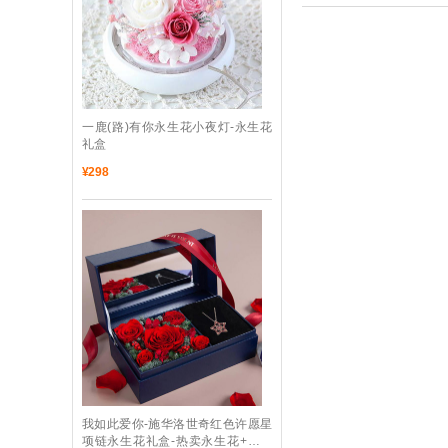
 一鹿(路)有你永生花小夜灯-永生花
礼盒
¥
298
 我如此爱你-施华洛世奇红色许愿星
项链永生花礼盒-热卖永生花+项链