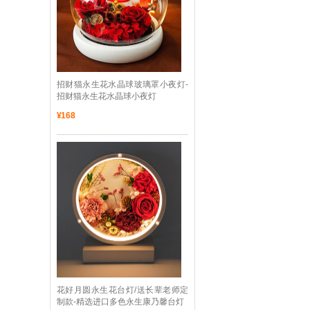
 招财猫永生花水晶球玻璃罩小夜灯-
招财猫永生花水晶球小夜灯
¥
168
 花好月圆永生花台灯/送长辈老师定
制款-精选进口多色永生康乃馨台灯