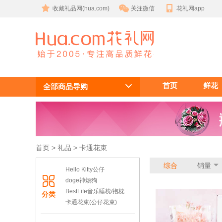
收藏礼品网(hua.com)
关注微信
花礼网app
卡通花束订
首页
鲜花
购,公仔花束
全部商品导购
订购,小熊花
束订购
首页
 >
礼品
 >
卡通花束
综合
销量
Hello Kitty公仔
doge神烦狗
BestLife音乐睡枕/抱枕
分类
卡通花束(公仔花束)