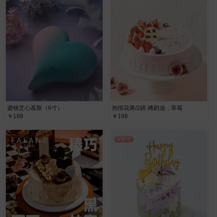
蜜桃芝心慕斯（6寸）·
热情花果/2磅·稀奶油，草莓
￥199
￥198