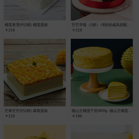
榴莲香雪(约2磅)·榴莲蛋糕
芒芒寻莓（2磅）·绵软的戚风搭配甜润多汁的草莓和鲜芒
￥218
￥218
芒果茫茫(约2磅)·慕斯蛋糕
猫山王榴莲千层/900g· 猫山王榴莲果肉
￥218
￥198