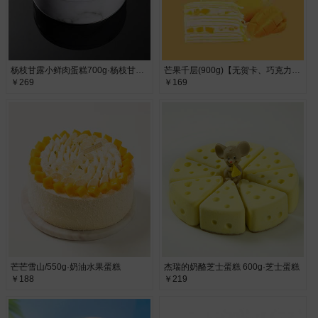
杨枝甘露小鲜肉蛋糕700g·杨枝甘露小鲜肉蛋糕
芒果千层(900g)【无贺卡、巧克力牌、蜡烛、生日帽】·
￥269
￥169
芒芒雪山/550g·奶油水果蛋糕
杰瑞的奶酪芝士蛋糕 600g·芝士蛋糕
￥188
￥219