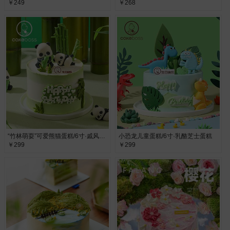
￥249
￥268
“竹林萌耍”可爱熊猫蛋糕/6寸·戚风蛋糕
小恐龙儿童蛋糕/6寸·乳酪芝士蛋糕
￥299
￥299