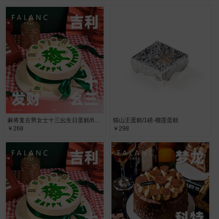
麻将复古男女士十三幺生日蛋糕/6寸·进口动物奶油
猫山王蛋糕/1磅·榴莲蛋糕
￥268
￥298