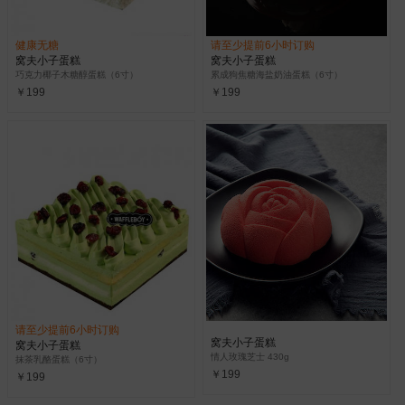
健康无糖
请至少提前6小时订购
窝夫小子蛋糕
窝夫小子蛋糕
巧克力椰子木糖醇蛋糕（6寸）
累成狗焦糖海盐奶油蛋糕（6寸）
￥199
￥199
请至少提前6小时订购
窝夫小子蛋糕
窝夫小子蛋糕
情人玫瑰芝士 430g
抹茶乳酪蛋糕（6寸）
￥199
￥199