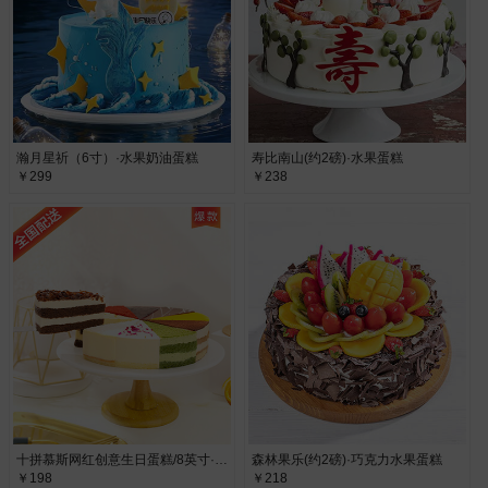
瀚月星祈（6寸）·水果奶油蛋糕
寿比南山(约2磅)·水果蛋糕
￥299
￥238
十拼慕斯网红创意生日蛋糕/8英寸·十拼慕斯生日蛋糕
森林果乐(约2磅)·巧克力水果蛋糕
￥198
￥218