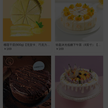
榴莲千层(900g)【无贺卡、巧克力牌、蜡烛、生日帽】·
轻盈沐光低糖下午茶（8英寸）【无贺卡、巧克力牌、蜡烛、生日帽】·奶油柔和清爽，轻盈控甜焕新活力
￥169
￥169