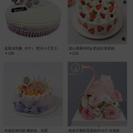
蓝莓冻乳酪（6寸）·窝夫小子芝士乳酪蛋糕
甜心莓莓/900g·奶油水果蛋糕
￥199
￥218
幸福女神/2磅·稀奶油，鸡蛋
粉色天鹅双层蛋糕/8+6寸·水果奶油蛋糕