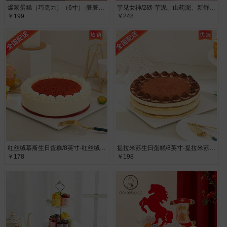
爆浆蛋糕（巧克力）（6寸）·脏脏黑巧奶盖爆浆蛋糕
芋见女神/2磅·芋泥、山药泥、新鲜水果
￥199
￥248
红丝绒慕斯生日蛋糕/8英寸·红丝绒慕斯生日蛋糕
提拉米苏生日蛋糕/8英寸·提拉米苏生日蛋糕
￥178
￥198