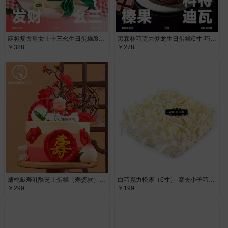
麻将复古男女士十三幺生日蛋糕/8寸·进口动物奶油
黑森林巧克力梦龙生日蛋糕/6寸·巧克力酱、淡奶油
￥388
￥278
蟠桃献寿乳酪芝士蛋糕（寿婆款）/6寸·乳酪芝士蛋糕
白巧克力松露（6寸）·窝夫小子巧克力松露蛋糕
￥299
￥199