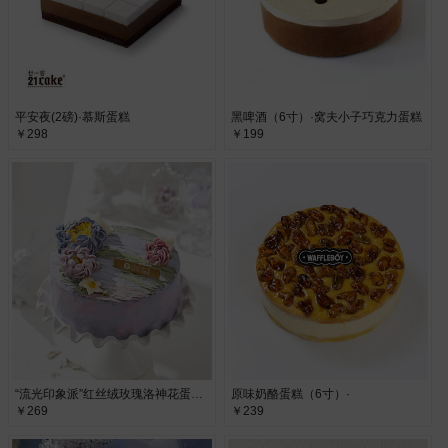
平安夜(2磅)·慕斯蛋糕
黑啤酒（6寸）·窝夫小子巧克力蛋糕
￥298
￥199
“流光印象派”红丝绒玫瑰洛神花蛋糕/6寸·
原味奶酪蛋糕（6寸）·
￥269
￥239