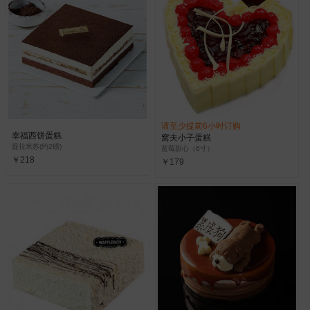
请至少提前6小时订购
幸福西饼蛋糕
窝夫小子蛋糕
提拉米苏(约2磅)
蓝莓甜心（6寸）
￥218
￥179