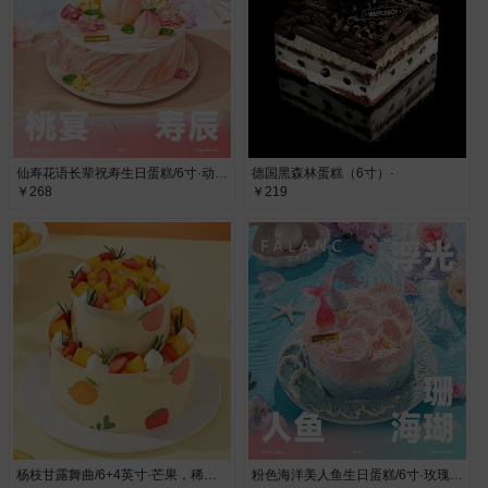
仙寿花语长辈祝寿生日蛋糕/6寸·动物奶油
德国黑森林蛋糕（6寸）·
￥268
￥219
杨枝甘露舞曲/6+4英寸·芒果，稀奶油，鸡蛋，芒果果酱
粉色海洋美人鱼生日蛋糕/6寸·玫瑰奶油 白桃果肉