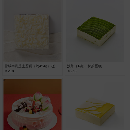
雪域牛乳芝士蛋糕（约454g）·芝士蛋糕
浅草（1磅）·抹茶蛋糕
￥218
￥268