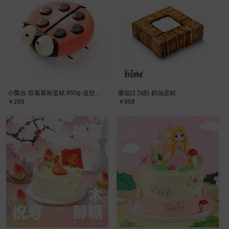
小瓢虫·双莓慕斯蛋糕 850g·造型可爱
重组(1.5磅)·奶油蛋糕
￥269
￥968