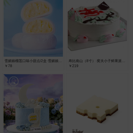
雪媚娘榴莲口味小甜点/2盒·雪媚娘榴莲口味
寿比南山（8寸）·窝夫小子鲜果派蛋糕
￥78
￥219