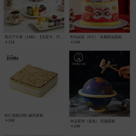
英式下午茶（24杯）【无贺卡、巧克力牌、蜡烛、生日帽】·下午茶
利马如意（6寸）· 水果奶油蛋糕
￥218
￥299
松仁淡奶(2磅)·戚风蛋糕
￥398
幸运星球（蓝色）·乳脂蛋糕
￥299