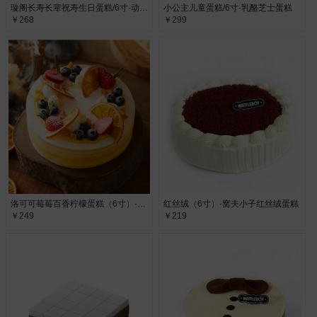
璇阁长寿长辈祝寿生日蛋糕/6寸·动物奶油
小公主儿童蛋糕/6寸·乳酪芝士蛋糕
￥268
￥299
洛可可莓莓百香柠檬蛋糕（6寸）·水果蛋糕
红丝绒（6寸）·窝夫小子红丝绒蛋糕
￥249
￥219