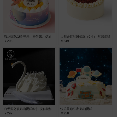
恐龙快跑/1磅·芒果、奇异果、奶油
大都会红丝绒蛋糕（6寸）·丝绒蛋糕
￥208
￥249
白天鹅之歌奶油蛋糕/6寸· 安佳奶油
快乐星球/2磅·奶油蛋糕
￥299
￥258