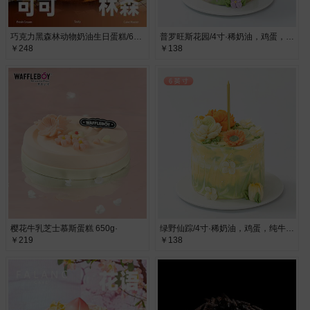
巧克力黑森林动物奶油生日蛋糕/6寸·榛子、巧克力
普罗旺斯花园/4寸·稀奶油，鸡蛋，纯牛奶，代可可脂巧克力
￥248
￥138
樱花牛乳芝士慕斯蛋糕 650g·
绿野仙踪/4寸·稀奶油，鸡蛋，纯牛奶，代可可脂巧克力
￥219
￥138