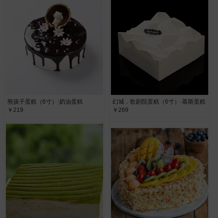
熊孩子蛋糕（6寸）·奶油蛋糕
幻城．歌剧院蛋糕（6寸）·慕斯蛋糕
￥219
￥269