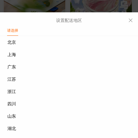
设置配送地区
“云雾茶境”龙井柚子芝心戚风蛋糕/6寸·稀奶油、干酪、纯牛奶
京都樱花白桃乌龙奶油生日蛋糕/6寸·
请选择
￥269
￥268
北京
上海
广东
江苏
浙江
四川
皇家巧克力蛋糕（6寸）·
“快乐大眼萌”小黄人蛋糕/6寸·戚风蛋糕
山东
￥219
￥299
湖北