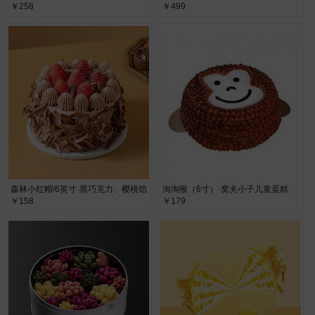
￥258
￥499
森林小红帽/6英寸·黑巧克力、樱桃馅
淘淘猴（6寸）·窝夫小子儿童蛋糕
￥158
￥179