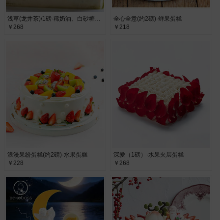
浅草(龙井茶)/1磅·稀奶油、白砂糖、面粉
全心全意(约2磅)·鲜果蛋糕
￥268
￥218
浪漫果纷蛋糕(约2磅)·水果蛋糕
深爱（1磅）·水果夹层蛋糕
￥228
￥268