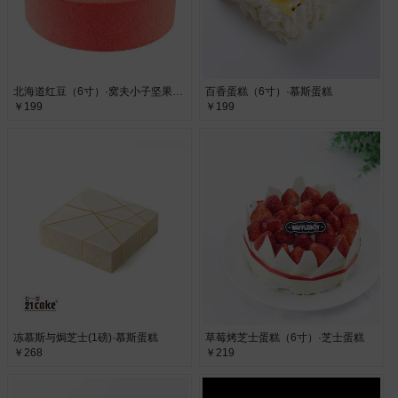
北海道红豆（6寸）·窝夫小子坚果夹心蛋糕
百香蛋糕（6寸）·慕斯蛋糕
￥199
￥199
冻慕斯与焗芝士(1磅)·慕斯蛋糕
草莓烤芝士蛋糕（6寸）·芝士蛋糕
￥268
￥219