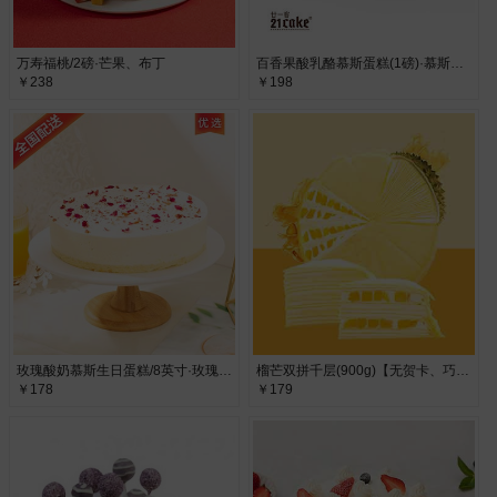
万寿福桃/2磅·芒果、布丁
百香果酸乳酪慕斯蛋糕(1磅)·慕斯蛋糕
￥238
￥198
玫瑰酸奶慕斯生日蛋糕/8英寸·玫瑰酸奶慕斯生日蛋糕
榴芒双拼千层(900g)【无贺卡、巧克力牌、蜡烛、生日帽】·
￥178
￥179