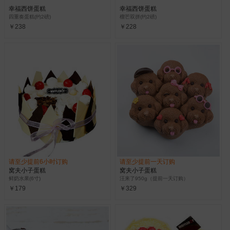
幸福西饼蛋糕
幸福西饼蛋糕
四重奏蛋糕(约2磅)
榴芒双拼(约2磅)
￥238
￥228
请至少提前6小时订购
请至少提前一天订购
窝夫小子蛋糕
窝夫小子蛋糕
鲜奶水果(6寸)
汪来了950g（提前一天订购）
￥179
￥329