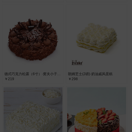
德式巧克力松露（6寸）·窝夫小子巧克力松露蛋糕
朗姆芝士(2磅)·奶油戚风蛋糕
￥219
￥298