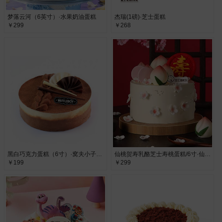
梦落云河（6英寸）·水果奶油蛋糕
杰瑞(1磅)·芝士蛋糕
￥299
￥268
黑白巧克力蛋糕（6寸）·窝夫小子巧克力蛋糕
仙桃贺寿乳酪芝士寿桃蛋糕/6寸·仙桃、乳酪、芝士
￥199
￥299