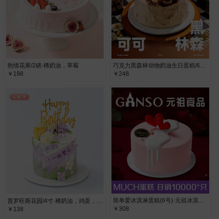
热情花果/2磅·稀奶油，草莓
巧克力黑森林动物奶油生日蛋糕/6寸·榛子、巧克力
￥198
￥248
简单爱冰淇淋蛋糕(6号)·元祖冰淇淋蛋糕，夹心蔓越莓桑葚
普罗旺斯花园/4寸·稀奶油，鸡蛋，纯牛奶，代可可脂巧克力
￥308
￥138