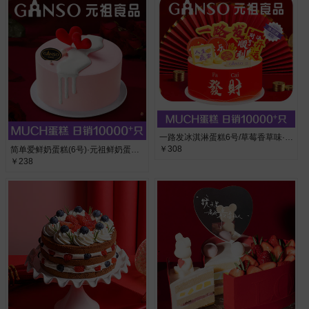
一路发冰淇淋蛋糕6号/草莓香草味·草莓香草味
￥308
简单爱鲜奶蛋糕(6号)·元祖鲜奶蛋糕，布丁水果夹层
￥238