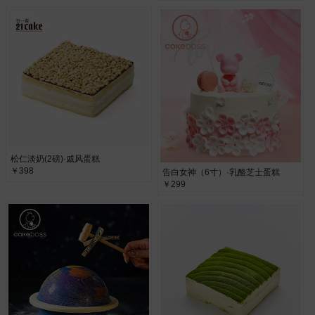
松仁淡奶(2磅)·戚风蛋糕
￥398
告白女神（6寸）·乳酪芝士蛋糕
￥299