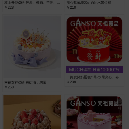
杠上开花/2磅·芒果、椰肉、芋泥、巧克力
甜心莓莓/900g·奶油水果蛋糕
￥228
￥218
一路发鲜奶蛋糕/6号·水果夹心、布丁夹心
￥238
幸福女神/2磅·稀奶油，鸡蛋
￥258