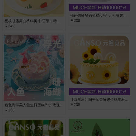
福运锦鲤鲜奶蛋糕(6号)·元祖鲜奶蛋糕，布丁水果夹层
￥238
杨枝甘露舞曲/6+4英寸·芒果，稀奶油，鸡蛋，芒果果酱
￥249
【白羊座】阳光朵朵鲜奶蛋糕星座蛋糕6号·水果布丁夹心
￥238
粉色海洋美人鱼生日蛋糕/6寸·玫瑰奶油 白桃果肉
￥268