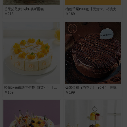
芒果茫茫(约2磅)·慕斯蛋糕
榴莲千层(900g)【无贺卡、巧克力牌、蜡烛、生日帽】·
￥218
￥169
轻盈沐光低糖下午茶（8英寸）【无贺卡、巧克力牌、蜡烛、生日帽】·奶油柔和清爽，轻盈控甜焕新活力
爆浆蛋糕（巧克力）（6寸）·脏脏黑巧奶盖爆浆蛋糕
￥169
￥199