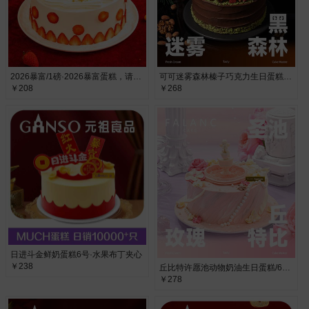
2026暴富/1磅·2026暴富蛋糕，请收下发财、开心、好运，祝新的一年财源滚滚！
可可迷雾森林榛子巧克力生日蛋糕/6寸·动物奶油
￥208
￥268
日进斗金鲜奶蛋糕6号·水果布丁夹心
￥238
丘比特许愿池动物奶油生日蛋糕/6寸·动物奶油
￥278