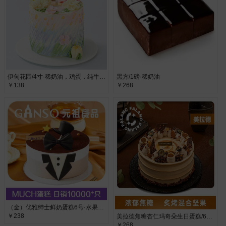
伊甸花园/4寸·稀奶油，鸡蛋，纯牛奶，代可可脂巧克力
黑方/1磅·稀奶油
￥138
￥268
（金）优雅绅士鲜奶蛋糕6号·水果布丁夹心
￥238
美拉德焦糖杏仁玛奇朵生日蛋糕/6寸·鸡蛋、牛奶
￥268