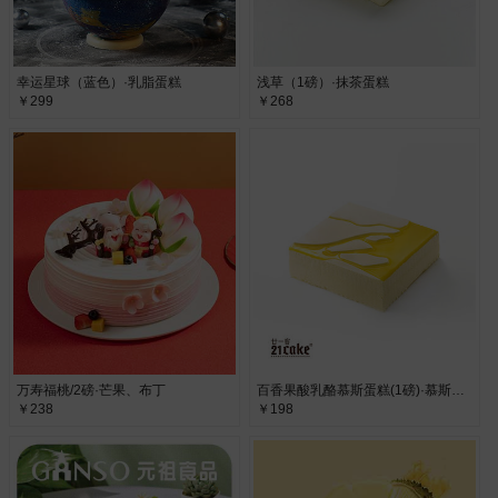
幸运星球（蓝色）·乳脂蛋糕
浅草（1磅）·抹茶蛋糕
￥299
￥268
万寿福桃/2磅·芒果、布丁
百香果酸乳酪慕斯蛋糕(1磅)·慕斯蛋糕
￥238
￥198