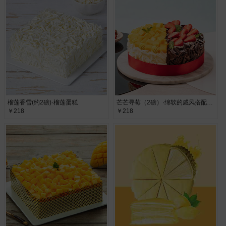
榴莲香雪(约2磅)·榴莲蛋糕
芒芒寻莓（2磅）·绵软的戚风搭配甜润多汁的草莓和鲜芒
￥218
￥218