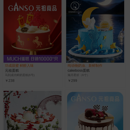
功成甜蜜 鲜醇入味
纯动物奶油、新鲜制作
元祖蛋糕
cakeboss蛋糕
马到成功鲜奶蛋糕(6号)
瀚月星祈（6寸）
￥238
￥299