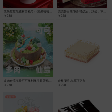
浆果莓莓黑森林蛋糕/6寸·浆果莓莓黑森林蛋糕
恋恋告白熊/1磅·稀奶油，鸡蛋，草莓，果冻
￥238
￥228
多肉奇境海盐可可奥利奥生日蛋糕/6寸·动物奶油
金枝/1磅·水果巧克力
￥278
￥298