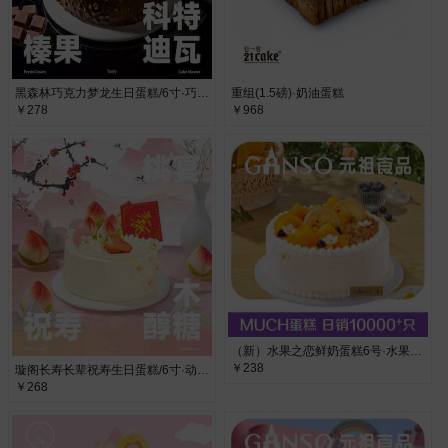
黑森林巧克力梦龙生日蛋糕/6寸·巧克力酱、淡奶油
重组(1.5磅)·奶油蛋糕
￥278
￥968
（新）水果之恋鲜奶蛋糕6号·水果布丁夹心
￥238
璇阁长寿长辈祝寿生日蛋糕/6寸·动物奶油
￥268