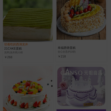
切着吃的西湖龙井
幸福西饼蛋糕
21CAKE蛋糕
全心全意(约2磅)
浅草(龙井茶)/1磅
￥218
￥268