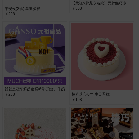
【元祖&梦龙联名款】元梦丝巧冰淇淋蛋糕6号/草莓香草味·草莓香草味
￥308
平安夜(2磅)·慕斯蛋糕
￥298
我就是冠军鲜奶蛋糕/6号·鸡蛋、牛奶
￥238
惊喜芝心/6寸·生日蛋糕
￥198