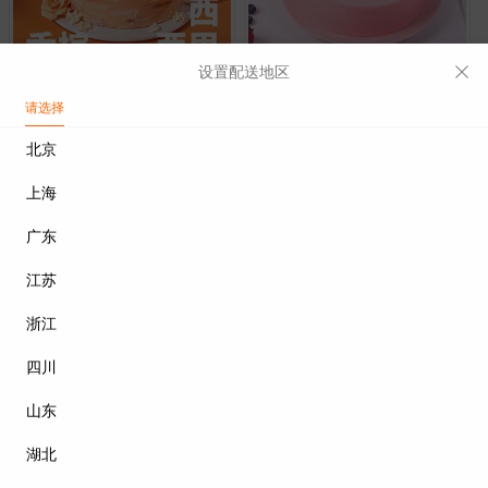
设置配送地区
西西里玫瑰日记奶油生日蛋糕/6寸·动物奶油
花漾年华·生日蛋糕
请选择
￥278
￥198
北京
上海
广东
江苏
浙江
四川
草莓甜心·少女主题蛋糕
八方来财动物奶油生日蛋糕/6寸·动物奶油
山东
￥248
￥268
湖北