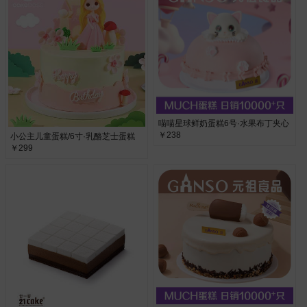
喵喵星球鲜奶蛋糕6号·水果布丁夹心
￥238
小公主儿童蛋糕/6寸·乳酪芝士蛋糕
￥299