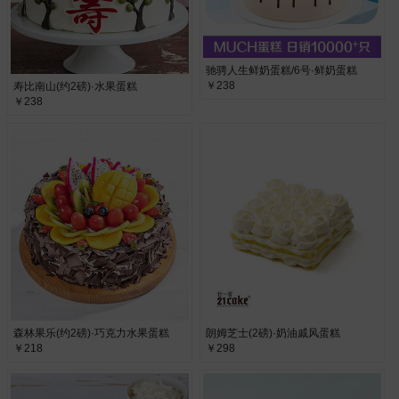
驰骋人生鲜奶蛋糕/6号·鲜奶蛋糕
￥238
寿比南山(约2磅)·水果蛋糕
￥238
森林果乐(约2磅)·巧克力水果蛋糕
朗姆芝士(2磅)·奶油戚风蛋糕
￥218
￥298