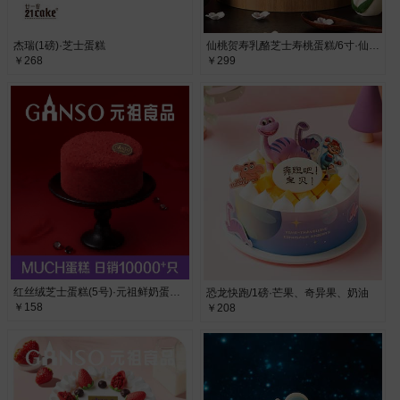
杰瑞(1磅)·芝士蛋糕
仙桃贺寿乳酪芝士寿桃蛋糕/6寸·仙桃、乳酪、芝士
￥268
￥299
红丝绒芝士蛋糕(5号)·元祖鲜奶蛋糕，布丁水果夹层
恐龙快跑/1磅·芒果、奇异果、奶油
￥158
￥208