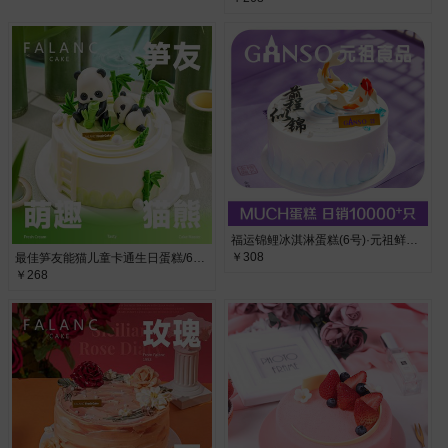
福运锦鲤冰淇淋蛋糕(6号)·元祖鲜奶蛋糕，布丁水果夹层
￥308
最佳笋友能猫儿童卡通生日蛋糕/6寸·动物奶油
￥268