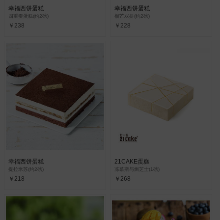
幸福西饼蛋糕
幸福西饼蛋糕
四重奏蛋糕(约2磅)
榴芒双拼(约2磅)
￥238
￥228
幸福西饼蛋糕
21CAKE蛋糕
提拉米苏(约2磅)
冻慕斯与焗芝士(1磅)
￥218
￥268