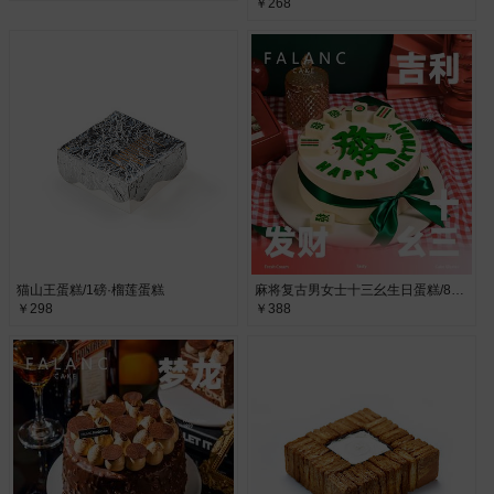
￥268
猫山王蛋糕/1磅·榴莲蛋糕
麻将复古男女士十三幺生日蛋糕/8寸·进口动物奶油
￥298
￥388