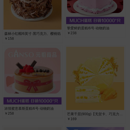
挚爱鲜奶蛋糕/6号·动物奶油
￥238
森林小红帽/6英寸·黑巧克力、樱桃馅
￥158
浓情蜜意慕斯蛋糕/6号·动物奶油
￥258
芒果千层(900g)【无贺卡、巧克力牌、蜡烛、生日帽】·
￥169