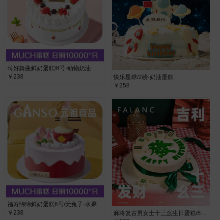
莓好舞曲鲜奶蛋糕/6号·动物奶油
￥238
快乐星球/2磅·奶油蛋糕
￥258
福寿绵绵鲜奶蛋糕6号/无兔子·水果香芋夹心，6号尺寸不含兔子
￥238
麻将复古男女士十三幺生日蛋糕/6寸·进口动物奶油