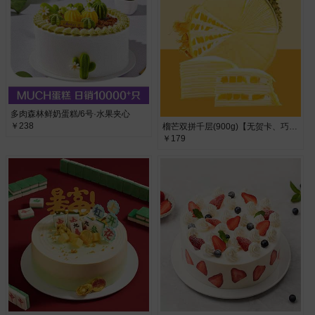
多肉森林鲜奶蛋糕/6号·水果夹心
￥238
榴芒双拼千层(900g)【无贺卡、巧克力牌、蜡烛、生日帽】·
￥179