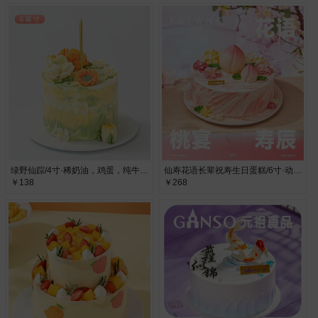
绿野仙踪/4寸·稀奶油，鸡蛋，纯牛奶，代可可脂巧克力
仙寿花语长辈祝寿生日蛋糕/6寸·动物奶油
￥138
￥268