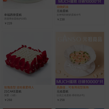
动物奶油
元祖蛋糕
幸福西饼蛋糕
女神驾到鲜奶蛋糕/6号
浪漫果纷蛋糕(约2磅)
￥238
￥228
玫瑰造型 送给最爱得人
高颜值，可食用花型装饰
21CAKE蛋糕
元祖蛋糕
深爱（1磅）
以花之名蛋糕·香槟色(6号)
￥268
￥258