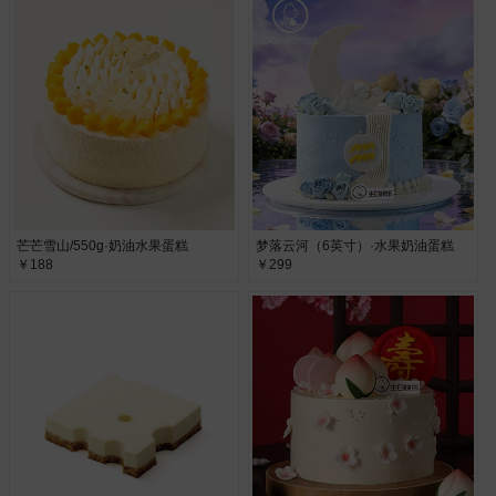
芒芒雪山/550g·奶油水果蛋糕
梦落云河（6英寸）·水果奶油蛋糕
￥188
￥299