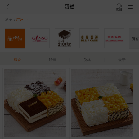
蛋糕
客服
送至：
广州
品牌街
所有
综合
销量
价格
最新