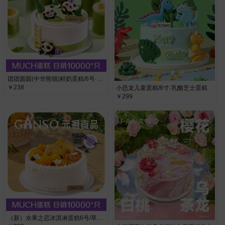
团团圆圆(中华熊猫)鲜奶蛋糕/6号·水果夹心
￥238
小恐龙儿童蛋糕/6寸·乳酪芝士蛋糕
￥299
（新）水果之恋冰淇淋蛋糕6号/草莓香草味·草莓香草味