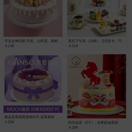
芋见女神/2磅·芋泥、山药泥、新鲜水果
英式下午茶（24杯）【无贺卡、巧克力牌、蜡烛、生日帽】·下午茶
￥248
￥218
紫晶蓝莓慕斯蛋糕/6号·蓝莓慕斯，动物奶油
￥258
利马如意（6寸）· 水果奶油蛋糕
￥299