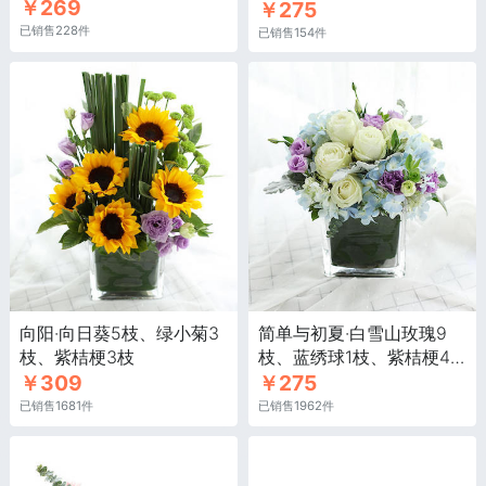
￥269
￥275
白玫瑰5枝
已销售228件
已销售154件
向阳·向日葵5枝、绿小菊3
简单与初夏·白雪山玫瑰9
枝、紫桔梗3枝
枝、蓝绣球1枝、紫桔梗4
￥309
￥275
枝
已销售1681件
已销售1962件