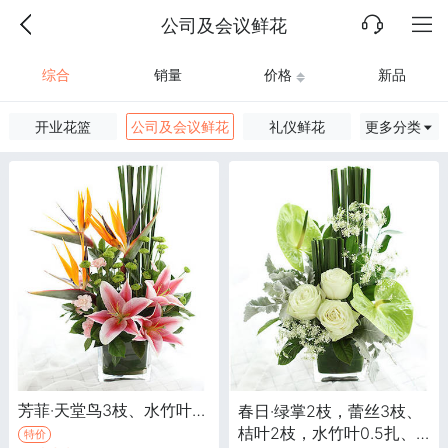
公司及会议鲜花
综合
销量
价格
新品
开业花篮
公司及会议鲜花
礼仪鲜花
更多分类
芳菲·天堂鸟3枝、水竹叶0.3扎、百合1枝、粉色多头康乃馨3枝
春日·绿掌2枝，蕾丝3枝、
桔叶2枝，水竹叶0.5扎、
特价