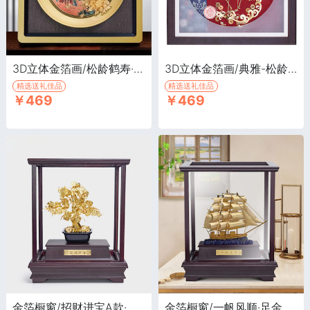
3D立体金箔画/松龄鹤寿·3D立体金箔画，长辈生日礼品，家居装饰画
3D立体金箔画/典雅-松龄鹤寿·3D立体金箔画，送长辈礼品，家居装饰画
精选送礼佳品
精选送礼佳品
￥469
￥469
金箔橱窗/招财进宝A款·足金金箔 书房办公桌摆件
金箔橱窗/一帆风顺·足金金箔摆件