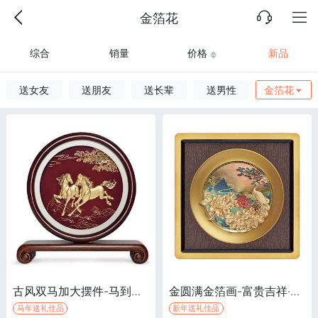
金箔花
综合
销量
价格
新品
送女友
送朋友
送长辈
送男性
金箔花
古风双马加大摆件-马到成功·3D立体金箔画，祝福，生日祝贺，商务公关礼物，企业赠品
金圆满金箔画-富贵吉祥·3D立体金箔画，生日祝福，祝贺庆祝礼品，节日礼品，送长辈礼物
马年送礼佳品
新年送礼佳品