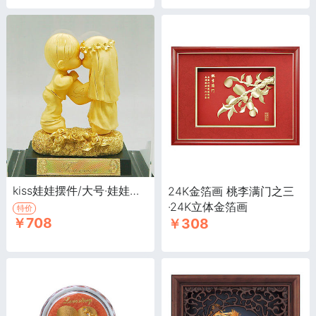
kiss娃娃摆件/大号·娃娃千足纯金箔 富贵典雅 婚庆结婚礼品
24K金箔画 桃李满门之三
·24K立体金箔画
特价
￥708
￥308