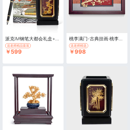
派克IM钢笔大都会礼盒+旋转笔筒四君子组合套装·梅兰竹菊四君子笔筒+PARKER钢笔组合
桃李满门-古典挂画·桃李满门-古典挂画
送老师精品套装
送老师精选
￥599
￥998