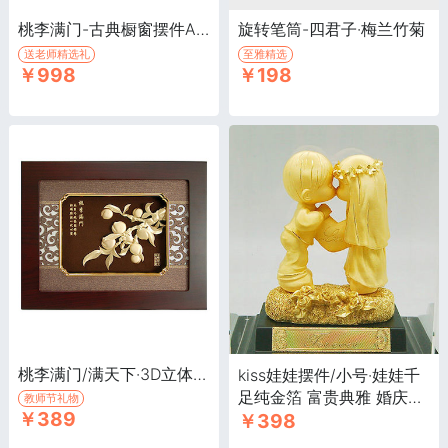
桃李满门-古典橱窗摆件A款·桃李满门
旋转笔筒-四君子·梅兰竹菊
送老师精选礼
至雅精选
￥998
￥198
桃李满门/满天下·3D立体金箔画，送老师礼品，精选教师节礼物
kiss娃娃摆件/小号·娃娃千
足纯金箔 富贵典雅 婚庆结
教师节礼物
￥389
￥398
婚礼品