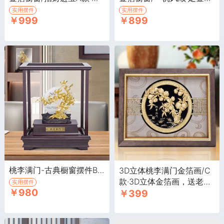
实用摆件
实用摆件
￥999
￥899
桃李满门-古典橱窗摆件B款·足金金箔 书房办公桌摆件
3D立体桃李满门金箔画/C
款·3D立体金箔画，送老师
实用摆件
￥980
￥399
礼品，家居装饰画