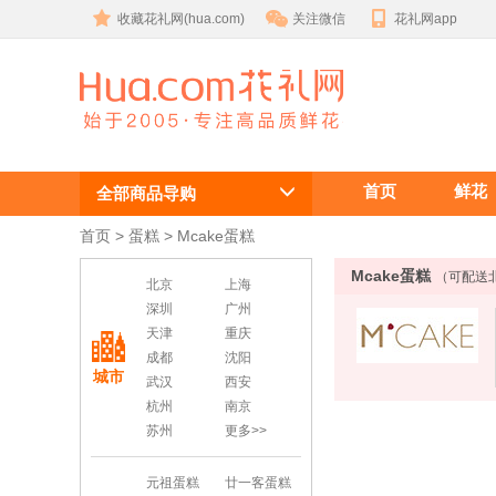
收藏花礼网(hua.com)
关注微信
花礼网app
Mcake蛋糕订
首页
鲜花
购
全部商品导购
首页
 >
蛋糕
 >
Mcake蛋糕
Mcake蛋糕
（可配送
北京
上海
深圳
广州
天津
重庆
成都
沈阳
城市
武汉
西安
杭州
南京
苏州
更多>>
元祖蛋糕
廿一客蛋糕