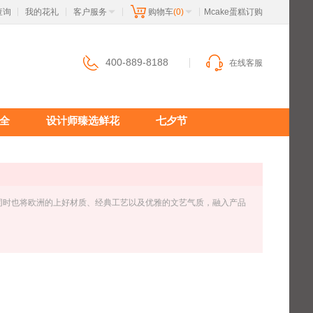
查询
我的花礼
客户服务
购物车
(0)
 Mcake蛋糕订购
|
|
|
|
400-889-8188
在线客服
全
设计师臻选鲜花
七夕节
体验，同时也将欧洲的上好材质、经典工艺以及优雅的文艺气质，融入产品