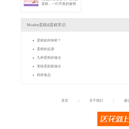
蛋糕，一打开真的被萌
翻！小猫咪造型非常吸
睛，拍起来超好看。本
以为造型蛋糕多半好看
但普普，没想到口感意
Mcake蛋糕&蛋糕常识
外惊艳，动物鲜奶油吃
起来轻盈滑顺、奶香浓
郁却不甜腻。蛋糕体很
蛋糕如何保鲜？
松软，搭配客制的夹层
内馅，甜度适中、大人
蛋糕的起源
小孩都抢着吃，既好看
又好吃，大推！
九种蛋糕的做法
美味蛋糕新做法
烘焙食品
首页
|
关于我们
|
媒