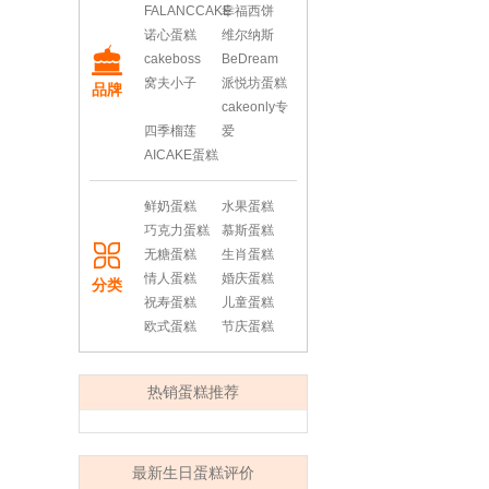
FALANCCAKE
幸福西饼
诺心蛋糕
维尔纳斯
cakeboss
BeDream
窝夫小子
派悦坊蛋糕
品牌
cakeonly专
四季榴莲
爱
AICAKE蛋糕
鲜奶蛋糕
水果蛋糕
巧克力蛋糕
慕斯蛋糕
无糖蛋糕
生肖蛋糕
情人蛋糕
婚庆蛋糕
分类
祝寿蛋糕
儿童蛋糕
欧式蛋糕
节庆蛋糕
热销蛋糕推荐
最新生日蛋糕评价