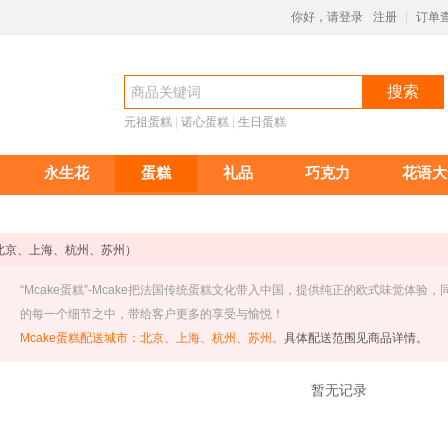
你好，请登录
注册
订单
|
搜索
元祖蛋糕
 |
诺心蛋糕
 |
生日蛋糕
永生花
蛋糕
礼品
巧克力
花语大
北京、上海、杭州、苏州）
 “Mcake蛋糕”-Mcake把法国传统蛋糕文化带入中国，提供纯正的欧式味觉
的每一个细节之中，带给客户更多的享受与愉悦！
Mcake蛋糕配送城市：北京、上海、杭州、苏州。
具体配送范围见商品详情。
暂无记录