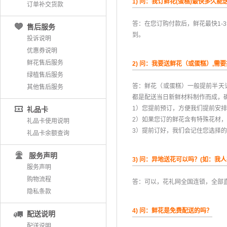
1) 问：我订鲜花(蛋糕)最快多久能
订单补交货款
答：在您订购付款后，鲜花最快1
售后服务
到。
投诉说明
优惠券说明
鲜花售后服务
2) 问：我要送鲜花（或蛋糕）,需
绿植售后服务
答：鲜花（或蛋糕）一般提前半天
其他售后服务
都是配送当日新鲜材料制作而成，
 1）您提前预订，方便我们提前安
礼品卡
 2）如果您订的鲜花含有特殊花材
礼品卡使用说明
 3）提前订好，我们会记住您选
礼品卡余额查询
服务声明
3) 问：异地送花可以吗？(如：我
服务声明
购物流程
答：可以，花礼网全国连锁，全部直
隐私条款
4) 问：鲜花是免费配送的吗？
配送说明
配送说明