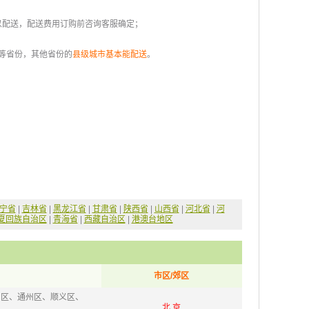
可以配送，配送费用订购前咨询客服确定；
等省份，其他省份的
县级城市基本能配送
。
宁省
 |
吉林省
 |
黑龙江省
 |
甘肃省
 |
陕西省
 |
山西省
 |
河北省
 |
河
夏回族自治区
 |
青海省
 |
西藏自治区
 |
港澳台地区
市区/郊区
山区、通州区、顺义区、
北 京