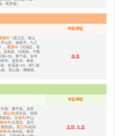
县、柘荣县）
市区/郊区
德镇市
（昌江区、珠山
、庐山区、瑞昌市、九江
）、
鹰潭市
（月湖区、贵
、龙南县、兴国县、宁都
县+30、新干县、永丰
南 昌
樟树市、高安市、奉新
县、金溪县+30、崇仁县
山县、铅山县、横峰县、
市区/郊区
辽中县、康平县、法库
、
鞍山市
(铁东区、铁西
清原县)、
本溪市
(平山
锦州市
(古塔区、凌河
建昌县)、
营口市
(站前
沈 阳
大 连
阜新市
(海州区、新邱