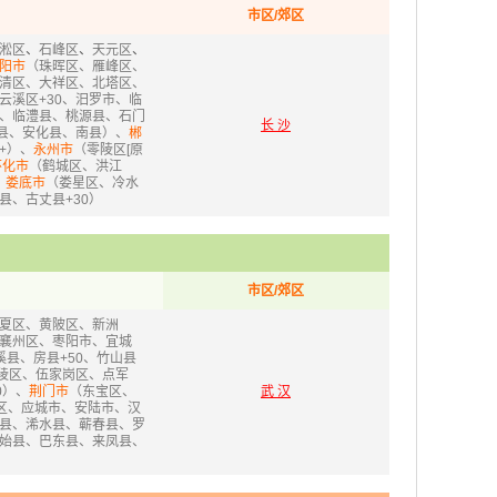
市区/郊区
淞区
、
石峰区
、
天元区
、
阳市
（珠晖区、雁峰区、
清区、大祥区、北塔区、
云溪区+30、汨罗市、临
、临澧县、桃源县、石门
长 沙
县、安化县、南县）、
郴
+）、
永州市
（零陵区[原
怀化市
（鹤城区、洪江
、
娄底市
（娄星区、冷水
、古丈县+30）
市区/郊区
夏区、黄陂区、新洲
襄州区、枣阳市、宜城
县、房县+50、竹山县
陵区、伍家岗区、点军
0）、
荆门市
（东宝区、
武 汉
区、应城市、安陆市、汉
县、浠水县、蕲春县、罗
始县、巴东县、来凤县、