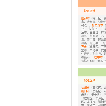
配送区域
成都市
（锦江区、
市、金堂县、双流
+30）、
攀枝花市
（
县+、叙永县+、古
油市、三台县、梓潼
川县、剑阁县+30
县、资中县、隆昌
川县、峨边县+、马
宾市
（翠屏区、宜宾
蓥市、岳池县、武
仁寿县、彭山县、
棉县+）、
巴中市
（
普格县+30、会理
配送区域
福州市
（鼓楼区、
厦门市
（思明区、
乐县+、泰宁县+、
（鲤城区、丰泽区
区、龙海市、漳浦县
市、建瓯市、建阳市