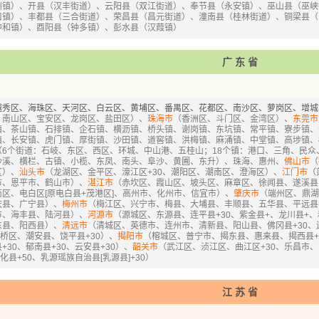
州镇）、开县（汉丰街道）、云阳县（双江街道）、奉节县（永安镇）、巫山县（巫峡
口镇）、丰都县（三合街道）、荣昌县（昌元街道）、潼南县（桂林街道）、铜梁县（
中和镇）、酉阳县（钟多镇）、彭水县（汉葭镇）
广东省
越秀区、海珠区、天河区、白云区、黄埔区、番禺区、花都区、南沙区、萝岗区、增城
、南山区、宝安区、龙岗区、盐田区）、
珠海市
（香洲区、斗门区、金湾区）、
东莞市
镇、茶山镇、石排镇、企石镇、横沥镇、桥头镇、谢岗镇、东坑镇、常平镇、寮步镇、
镇、长安镇、虎门镇、厚街镇、沙田镇、道窖镇、洪梅镇、麻涌镇、中堂镇、高埗镇、
（6个街道：石岐、东区、西区、环城、中山港、五桂山；18个镇：港口、三角、民众
沙溪、横栏、古镇、小榄、东凤、南头、阜沙、黄圃、东升）、珠海、惠州、
佛山市
（
区）、
汕头市
（龙湖区、金平区、濠江区+30、潮阳区、潮南区、澄海区）、
江门市
（
市、恩平市、鹤山市）、
湛江市
（赤坎区、霞山区、坡头区、麻章区、徐闻县、遂溪县
南区、电白区[原电白县+茂港区]、高州市、化州市、信宜市）、
肇庆市
（端州区、鼎湖
庆县、广宁县）、
梅州市
（梅江区、兴宁市、梅县、大埔县、丰顺县、五华县、平远县+
市、海丰县、陆河县）、
河源市
（源城区、东源县、连平县+30、紫金县+、龙川县+、
东县、阳西县）、
清远市
（清城区、英德市、连州市、清新县、阳山县、佛冈县+30、连
桥区、潮安县、饶平县+30）、
揭阳市
（榕城区、普宁市、揭东县、惠来县、揭西县+
30、郁南县+30、云安县+30）、
韶关市
（武江区、浈江区、曲江区+30、乐昌市
化县+50、乳源瑶族自治县[乳源县]+30）
江苏省