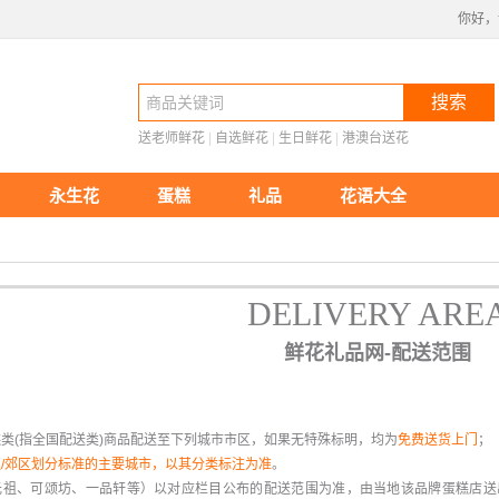
你好，
搜索
送老师鲜花
 |
自选鲜花
 |
生日鲜花
 |
港澳台送花
永生花
蛋糕
礼品
花语大全
DELIVERY ARE
 鲜花礼品网-配送范围
糕类(指全国配送类)商品配送至下列城市市区，如果无特殊标明，均为
免费送货上门
；
/郊区划分标准的主要城市，以其分类标注为准
。
（元祖、可颂坊、一品轩等）以对应栏目公布的配送范围为准，由当地该品牌蛋糕店