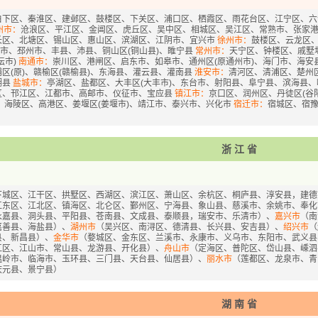
白下区、秦淮区、建邺区、鼓楼区、下关区、浦口区、栖霞区、雨花台区、江宁区、六合
州市：
沧浪区、平江区、金阊区、虎丘区、吴中区、相城区、吴江区、常熟市、张家
长区、北塘区、锡山区、惠山区、滨湖区、江阴市、宜兴市
徐州市：
鼓楼区、云龙区、
沂市、邳州市、丰县、沛县、铜山区(铜山县)、睢宁县
常州市：
天宁区、钟楼区、戚墅
坛市)
南通市：
崇川区、港闸区、启东市、如皋市、通州区(原通州市)、海门市、海安
区(原)、赣榆区(赣榆县)、东海县、灌云县、灌南县
淮安市：
清河区、清浦区、楚州
湖县
盐城市：
亭湖区、盐都区、大丰区(大丰市)、东台市、射阳县、阜宁县、滨海县
区、邗江区、江都市、高邮市、仪征市、宝应县
镇江市：
京口区、润州区、丹徒区(谷阳
：
海陵区、高港区、姜堰区(姜堰市)、靖江市、泰兴市、兴化市
宿迁市：
宿城区、宿
浙江省
下城区、江干区、拱墅区、西湖区、滨江区、萧山区、余杭区、桐庐县、淳安县，建德
江东区、江北区、镇海区、北仑区、鄞州区、宁海县、象山县、慈溪市、余姚市、奉化
永嘉县、洞头县、平阳县、苍南县、文成县、泰顺县，瑞安市、乐清市）、
嘉兴市
（南
嘉善县、海盐县）、
湖州市
（吴兴区、南浔区、德清县、长兴县、安吉县）、
绍兴市
（
县、新昌县）、
金华市
（婺城区、金东区、兰溪市、永康市、义乌市、东阳市、武义县
江区、江山市、常山县、龙游县、开化县）、
舟山市
（定海区、普陀区、岱山县、嵊泗
温岭市、临海市、玉环县、三门县、天台县、仙居县）、
丽水市
（莲都区、龙泉市、青
庆元县、景宁县）
湖南省