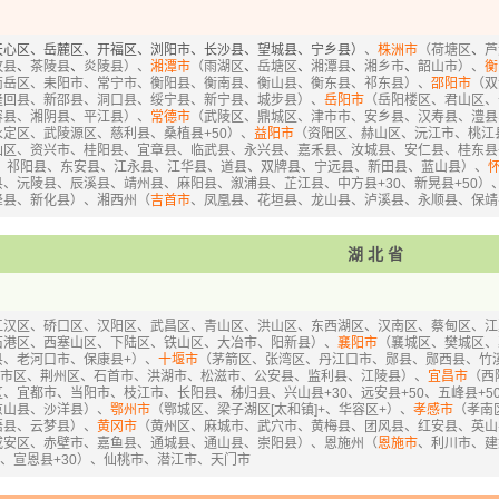
天心区、岳麓区、开福区、浏阳市、长沙县、望城县、宁乡县）
、
株洲市
（荷塘区
、
芦
攸县
、
茶陵县
、
炎陵县）、
湘潭市
（雨湖区
、
岳塘区
、
湘潭县
、
湘乡市
、
韶山市）、
衡
南岳区、耒阳市、常宁市、衡阳县、衡南县、衡山县、衡东县、祁东县）、
邵阳市
（双
隆回县、新邵县、洞口县、绥宁县、新宁县、城步县）、
岳阳市
（岳阳楼区、君山区、
容县、湘阴县、平江县）、
常德市
（武陵区、鼎城区、津市市、安乡县、汉寿县、澧县
永定区、武陵源区、慈利县、桑植县+50）、
益阳市
（资阳区、赫山区、沅江市、桃江
仙区、资兴市、桂阳县、宜章县、临武县、永兴县、嘉禾县、汝城县、安仁县、桂东县
区、祁阳县、东安县、江永县、江华县、道县、双牌县、宁远县、新田县、蓝山县）、
、沅陵县、辰溪县、靖州县、麻阳县、溆浦县、芷江县、中方县+30、新晃县+50）
峰县、新化县）、湘西州（
吉首市
、凤凰县、花垣县、龙山县、泸溪县、永顺县、保靖县
湖北省
江汉区、硚口区、汉阳区、武昌区、青山区、洪山区、东西湖区、汉南区、蔡甸区、江
石港区、西塞山区、下陆区、铁山区、大冶市、阳新县）、
襄阳市
（襄城区、樊城区、
县、老河口市、保康县+）、
十堰市
（茅箭区、张湾区、丹江口市、郧县、郧西县、竹溪
市区、荆州区、石首市、洪湖市、松滋市、公安县、监利县、江陵县）、
宜昌市
（西
、宜都市、当阳市、枝江市、长阳县、秭归县、兴山县+30、远安县+50、五峰县+5
京山县、沙洋县）、
鄂州市
（鄂城区、梁子湖区[太和镇]+、华容区+）、
孝感市
（孝南
悟县、云梦县）、
黄冈市
（黄州区、麻城市、武穴市、黄梅县、团风县、红安县、英山
咸安区、赤壁市、嘉鱼县、通城县、通山县、崇阳县）、恩施州（
恩施市
、利川市、建
0、宣恩县+30）、仙桃市、潜江市、天门市