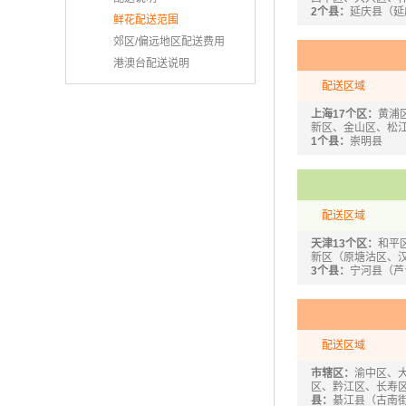
2个县：
延庆县（延
鲜花配送范围
郊区/偏远地区配送费用
港澳台配送说明
配送区域
上海17个区：
黄浦
新区、金山区、松
1个县：
崇明县
配送区域
天津13个区：
和平
新区（原塘沽区、
3个县：
宁河县（芦
配送区域
市辖区：
渝中区、
区、黔江区、长寿
县：
綦江县（古南