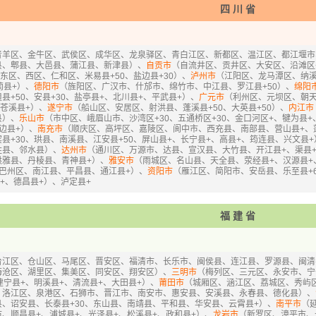
四川省
青羊区、金牛区、武侯区、成华区、龙泉驿区、青白江区、新都区、温江区、都江堰市
县、郫县、大邑县、蒲江县、新津县）、
自贡市
（自流井区、贡井区、大安区、沿滩区+
东区、西区、仁和区、米易县+50、盐边县+30）、
泸州市
（江阳区、龙马潭区、纳溪区
蔺县+）、
德阳市
（旌阳区、广汉市、什邡市、绵竹市、中江县、罗江县+50）、
绵阳
县+50、安县+30、盐亭县+、北川县+、平武县+）、
广元市
（利州区、元坝区、朝天区
、苍溪县+）、
遂宁市
（船山区、安居区、射洪县、蓬溪县+50、大英县+50）、
内江市
县）、
乐山市
（市中区、峨眉山市、沙湾区+30、五通桥区+30、金口河区+、犍为县+
边县+）、
南充市
（顺庆区、高坪区、嘉陵区、阆中市、西充县、南部县、营山县+、
县+30、珙县、南溪县、江安县+50、屏山县+、长宁县+、高县+、筠连县、兴文县+
胜县、邻水县）、
达州市
（通川区、万源市、达县、宣汉县、大竹县、开江县+、渠县
洪雅县、丹棱县、青神县+）、
雅安市
（雨城区、名山县、天全县、荥经县+、汉源县+
巴州区、南江县、平昌县、通江县+）、
资阳市
（雁江区、简阳市、安岳县、乐至县+
县+、德昌县+）、泸定县+
福建省
台江区、仓山区、马尾区、晋安区、福清市、长乐市、闽侯县、连江县、罗源县、闽清
海沧区、湖里区、集美区、同安区、翔安区）、
三明市
（梅列区、三元区、永安市、宁
建宁县+、明溪县+、清流县+、大田县+）、
莆田市
（城厢区、涵江区、荔城区、秀屿
、洛江区、泉港区、石狮市、晋江市、南安市、惠安县、安溪县、永春县、德化县）、
、诏安县、长泰县+30、东山县、南靖县、平和县、华安县、云霄县+）、
南平市
（
、顺昌县+、浦城县+、光泽县+、松溪县+、政和县+）、
龙岩市
（新罗区、漳平市、