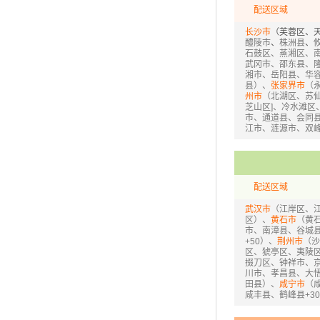
配送区域
长沙市
（芙蓉区、
醴陵市
、
株洲县
、
石鼓区、蒸湘区、
武冈市、邵东县、
湘市、岳阳县、华
县）、
张家界市
（
州市
（北湖区、苏
芝山区]、冷水滩
市、通道县、会同县
江市、涟源市、双
配送区域
武汉市
（江岸区、
区）、
黄石市
（黄
市、南漳县、谷城
+50）、
荆州市
（沙
区、猇亭区、夷陵区
掇刀区、钟祥市、
川市、孝昌县、大
田县）、
咸宁市
（
咸丰县、鹤峰县+3