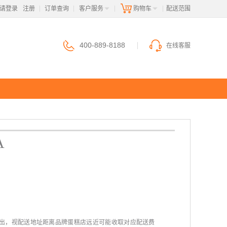
请登录
注册
订单查询
客户服务
购物车
 配送范围
|
|
|
|
400-889-8188
在线客服
A
送出，视配送地址距离品牌蛋糕店远近可能收取对应配送费