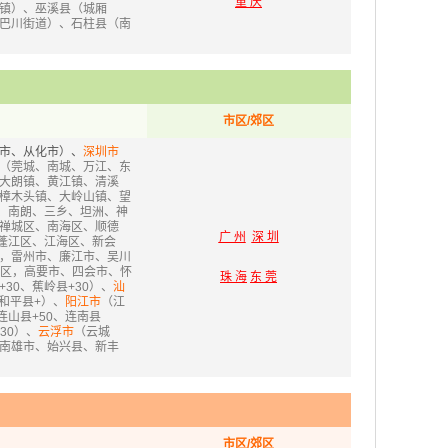
重 庆
镇）、巫溪县（城厢
巴川街道）、石柱县（南
市区/郊区
市、从化市）、
深圳市
（莞城、南城、万江、东
大朗镇、黄江镇、清溪
樟木头镇、大岭山镇、望
、南朗、三乡、坦洲、神
禅城区、南海区、顺德
广 州
深 圳
蓬江区、江海区、新会
，雷州市、廉江市、吴川
区，高要市、四会市、怀
珠 海
东 莞
30、蕉岭县+30）、
汕
和平县+）、
阳江市
（江
山县+50、连南县
30）、
云浮市
（云城
、南雄市、始兴县、新丰
市区/郊区