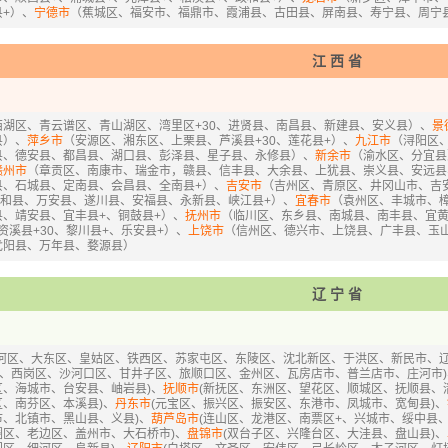
+）、
宁德市
（蕉城区、福安市、福鼎市、霞浦县、古田县、屏南县、寿宁县、周宁
江西省
西湖区、青云谱区、青山湖区、湾里区+30、进贤县、南昌县、新建县、安义县）、
景
县）、
萍乡市
（安源区、湘东区、上栗县、芦溪县+30、莲花县+）、
九江市
（浔阳区
县、德安县、都昌县、湖口县、彭泽县、星子县、永修县）、
新余市
（渝水区、分宜县
赣州市
（章贡区、南康市、瑞金市，赣县、信丰县、大余县、上犹县、崇义县、安远县
县、石城县、定南县、会昌县、全南县+）、
吉安市
（吉州区、青原区、井冈山市、吉安
泰和县、万安县、遂川县、安福县、永新县、峡江县+）、
宜春市
（袁州区、丰城市、
、靖安县、宜丰县+、铜鼓县+）、
抚州市
（临川区、东乡县、南城县、南丰县、宜黄
、资溪县+30、黎川县+、乐安县+）、
上饶市
（信州区、德兴市、上饶县、广丰县、玉
弋阳县、万年县、婺源县）
辽宁省
沈河区、大东区、皇姑区、铁西区、苏家屯区、东陵区、沈北新区、于洪区、新民市、
区、西岗区、沙河口区、甘井子区、旅顺口区、金州区、瓦房店市、普兰店市、庄河市)
、海城市、台安县、岫岩县)、
抚顺市
(新抚区、东洲区、望花区、顺城区、抚顺县、
、南芬区、本溪县)、
丹东市
(元宝区、振兴区、振安区、东港市、凤城市、宽甸县)、
、北镇市、黑山县、义县)、
葫芦岛市
(连山区、龙港区、南票区+、兴城市、绥中县、
区、老边区、盖州市、大石桥市)、
盘锦市
(双台子区、兴隆台区、大洼县、盘山县)、