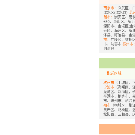
南京市：
玄武区、
溧水区(溧水县)
苏
锡市：
崇安区、南
+30、泉山区、新
溧阳市、金坛区(金
云区、海州区、新浦
泽县、盱眙县、金
市：
广陵区、维扬
市、句容市
泰州市
泗洪县
配送区域
杭州市
（上城区、
宁波市
（海曙区、
龙湾区、瓯海区，
平湖市、桐乡市、
市、嵊州市、绍兴
州市
（柯城区、衢
黄岩区、路桥区、
松阳县、云和县、