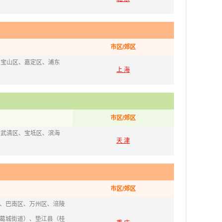
市区/郊区
、宝山区、嘉定区、浦东
上 海
市区/郊区
、武清区、宝坻区、滨海
天 津
市区/郊区
、巴南区、万州区、涪陵
葛城街道）、垫江县（桂