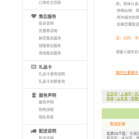
订单补交货款
用，具体以该
 ·特殊标明
售后服务
 ·所列城市
投诉说明
 ·如果您要
优惠券说明
注：公仔、卡
鲜花售后服务
绿植售后服务
请输入城市名
其他售后服务
礼品卡
 国内主要城市
礼品卡使用说明
礼品卡余额查询
北京市
 |
上海市
 |
天
服务声明
南省
 |
山东省
 |
安徽
服务声明
购物流程
隐私条款
配送区域
配送说明
北京16个区：
东城
配送说明
昌平区、大兴区、