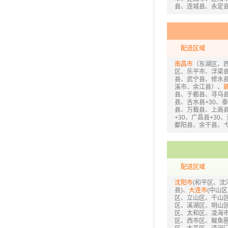
县、连城县、永定县
配送区域
南昌市
（东湖区、
区、乐平市、浮梁
县、武宁县、修水
溪市、余江县）、
县、于都县、寻乌
县、吉水县+30、
县、万载县、上高县
+30、广昌县+30
鄱阳县、余干县、
配送区域
沈阳市
(和平区、
县)、
大连市
(中山
区、立山区、千山区
区、溪湖区、明山区
区、太和区、凌海市
区、西市区、鲅鱼圈