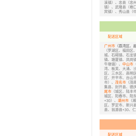
溪镇）、忠县（忠
镇）、武隆县（巷
宾镇）、秀山县（
配送区域
广州市
（荔湾区、
（罗湖区、福田区
城、石碣镇、石龙
镇、塘厦镇、凤岗
牛墩镇）、
中山市
湾、板芙、大涌、
区、三水区、高明
区、开平市、台山
市）、
茂名市
（茂
集县、封开县、德
尾市
（城区、陆丰
城区、阳春市、阳
+30）、
潮州市
（湘
区、罗定市、新兴县+
县、翁源县+30、仁
配送区域