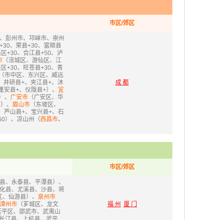
市区/郊区
、彭州市、邛崃市、崇州
30、荣县+30、富顺县
+30、合江县+50、泸
市
（涪城区、游仙区、江
+30、旺苍县+30、青
（市中区、东兴区、威远
、井研县+、夹江县+、沐
成 都
蓬安县+、仪陇县+）、
宜
）、
广安市
（广安区、华
+）、
眉山市
（东坡区、
、芦山县+、宝兴县+、石
60）、凉山州（
西昌市
、
市区/郊区
县、永泰县、平潭县）、
化县、尤溪县、沙县、将
区、仙游县）、
泉州市
漳州市
（芗城区、龙文
福 州
厦 门
延平区、邵武市、武夷山
长汀县、上杭县、武平