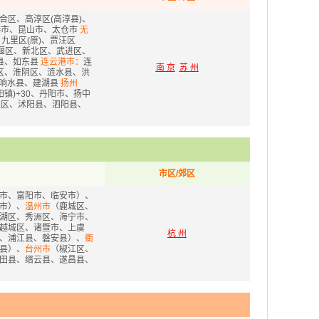
区、高淳区(高淳县)
、
港市、昆山市、太仓市
无
九里区(原)、贾汪区
堰区、新北区、武进区、
县、如东县
连云港市：
连
南 京
苏 州
区、淮阴区、涟水县、洪
、响水县、建湖县
扬州
镇)+30、丹阳市、扬中
豫区、沭阳县、泗阳县、
市区/郊区
市、富阳市、临安市）、
市）、
温州市
（鹿城区、
湖区、秀洲区、海宁市、
越城区、诸暨市、上虞
杭 州
、浦江县、磐安县）、
衢
县）、
台州市
（椒江区、
田县、缙云县、遂昌县、