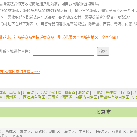
品牌蛋糕合作方收取的配送费用为准，可向我司客服咨询确认。
：带“+金额”城市，城区按所标金额收取配送费用；仅带“+”的城市，需要提前咨询是否
的郊区，需收取郊区配送费用；送县以下的乡镇及农村，需要提前咨询是否可以配送；
配送的地址不在以下列表中，可咨询我司客服是否能配送。除新疆、西藏、青海、内蒙古
通花束、礼品等商品为快递类商品，配送范围为全国所有地区，全国包邮！
称或区域进行查询：
 市区/郊区查询详情页>>>
津市
 |
重庆市
 |
广东省
 |
江苏省
 |
浙江省
 |
湖南省
 |
湖北省
 |
四川省
 |
福建省
 |
江西省
 |
辽
省
 |
贵州省
 |
广西壮族自治区
 |
云南省
 |
海南省
 |
内蒙古自治区
 |
新疆维吾尔自治区
 |
宁
北京市
区、西城区、崇文区、宣武区、朝阳区、海淀区、丰台区、门头沟区、石景山区、房
怀柔区、平谷区