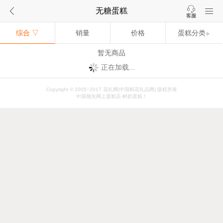
无糖蛋糕
客服
综合 ▽
销量
价格
蛋糕分类
暂无商品
正在加载...
Copyright © 2005~2017 花礼网(中国鲜花礼品网) 版权所有
中国领先网上蛋糕店-鲜奶蛋糕！